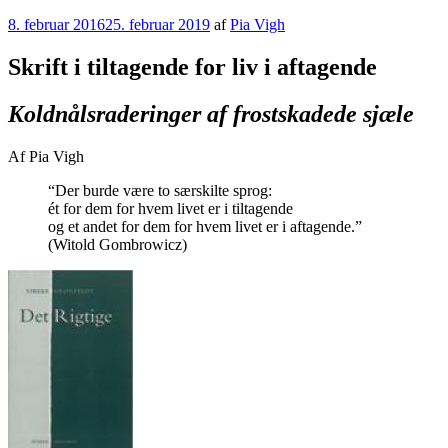
Videre
Udgivet
8. februar 2016
25. februar 2019
af
Pia Vigh
til
den
indhold
Skrift i tiltagende for liv i aftagende
Koldnålsraderinger af frostskadede sjæle
Af Pia Vigh
“Der burde være to særskilte sprog:
ét for dem for hvem livet er i tiltagende
og et andet for dem for hvem livet er i aftagende.”
(Witold Gombrowicz)