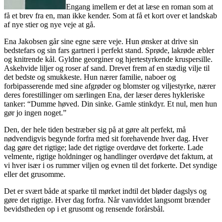
Engang imellem er det at læse en roman som at
få et brev fra en, man ikke kender. Som at få et kort over et landskab
af nye stier og nye veje at gå.
Ena Jakobsen går sine egne sære veje. Hun ønsker at drive sin
bedstefars og sin fars gartneri i perfekt stand. Sprøde, lakrøde æbler
og knitrende kål. Gyldne georginer og hjertestyrkende kruspersille.
Askehvide liljer og roser af sand. Drevet frem af en stædig vilje til
det bedste og smukkeste. Hun nærer familie, naboer og
forbipasserende med sine afgrøder og blomster og viljestyrke, nærer
deres forestillinger om særlingen Ena, der læser deres hykleriske
tanker: “Dumme høved. Din sinke. Gamle stinkdyr. Et nul, men hun
gør jo ingen noget.”
Den, der hele tiden bestræber sig på at gøre alt perfekt, må
nødvendigvis begynde forfra med sit forehavende hver dag. Hver
dag gøre det rigtige; lade det rigtige overdøve det forkerte. Lade
velmente, rigtige holdninger og handlinger overdøve det faktum, at
vi hver især i os rummer viljen og evnen til det forkerte. Det syndige
eller det grusomme.
Det er svært både at sparke til mørket indtil det bløder dagslys og
gøre det rigtige. Hver dag forfra. Når vanviddet langsomt brænder
bevidstheden op i et grusomt og rensende forårsbål.