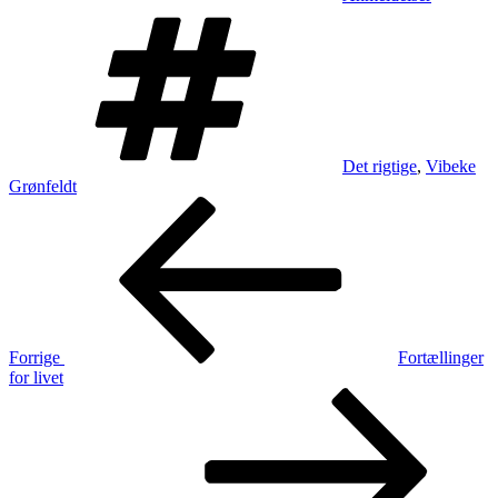
Tags
Det rigtige
,
Vibeke
Grønfeldt
Indlægsnavigation
Forrige
indlæg
Forrige
Fortællinger
for livet
Næste
indlæg