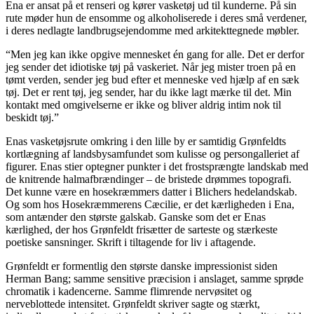
Ena er ansat på et renseri og kører vasketøj ud til kunderne. På sin
rute møder hun de ensomme og alkoholiserede i deres små verdener,
i deres nedlagte landbrugsejendomme med arkitekttegnede møbler.
“Men jeg kan ikke opgive mennesket én gang for alle. Det er derfor
jeg sender det idiotiske tøj på vaskeriet. Når jeg mister troen på en
tømt verden, sender jeg bud efter et menneske ved hjælp af en sæk
tøj. Det er rent tøj, jeg sender, har du ikke lagt mærke til det. Min
kontakt med omgivelserne er ikke og bliver aldrig intim nok til
beskidt tøj.”
Enas vasketøjsrute omkring i den lille by er samtidig Grønfeldts
kortlægning af landsbysamfundet som kulisse og persongalleriet af
figurer. Enas stier optegner punkter i det frostsprængte landskab med
de knitrende halmafbrændinger – de bristede drømmes topografi.
Det kunne være en hosekræmmers datter i Blichers hedelandskab.
Og som hos Hosekræmmerens Cæcilie, er det kærligheden i Ena,
som antænder den største galskab. Ganske som det er Enas
kærlighed, der hos Grønfeldt frisætter de sarteste og stærkeste
poetiske sansninger. Skrift i tiltagende for liv i aftagende.
Grønfeldt er formentlig den største danske impressionist siden
Herman Bang; samme sensitive præcision i anslaget, samme sprøde
chromatik i kadencerne. Samme flimrende nervøsitet og
nerveblottede intensitet. Grønfeldt skriver sagte og stærkt,