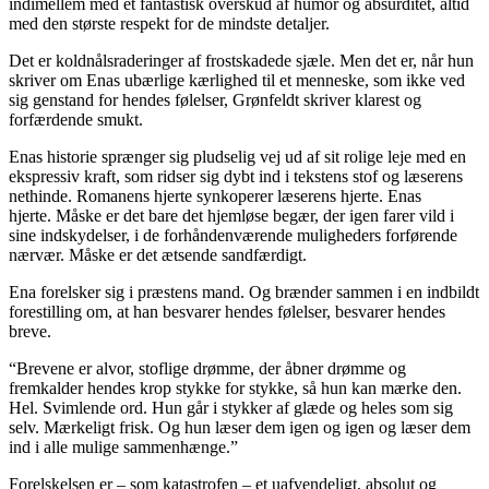
indimellem med et fantastisk overskud af humor og absurditet, altid
med den største respekt for de mindste detaljer.
Det er koldnålsraderinger af frostskadede sjæle. Men det er, når hun
skriver om Enas ubærlige kærlighed til et menneske, som ikke ved
sig genstand for hendes følelser, Grønfeldt skriver klarest og
forfærdende smukt.
Enas historie sprænger sig pludselig vej ud af sit rolige leje med en
ekspressiv kraft, som ridser sig dybt ind i tekstens stof og læserens
nethinde. Romanens hjerte synkoperer læserens hjerte. Enas
hjerte. Måske er det bare det hjemløse begær, der igen farer vild i
sine indskydelser, i de forhåndenværende muligheders forførende
nærvær. Måske er det ætsende sandfærdigt.
Ena forelsker sig i præstens mand. Og brænder sammen i en indbildt
forestilling om, at han besvarer hendes følelser, besvarer hendes
breve.
“Brevene er alvor, stoflige drømme, der åbner drømme og
fremkalder hendes krop stykke for stykke, så hun kan mærke den.
Hel. Svimlende ord. Hun går i stykker af glæde og heles som sig
selv. Mærkeligt frisk. Og hun læser dem igen og igen og læser dem
ind i alle mulige sammenhænge.”
Forelskelsen er – som katastrofen – et uafvendeligt, absolut og