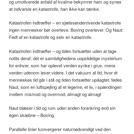
og umotiverede anfald af kvalme bekymrer ham og synes
at indvarsle en katastrofe, han ikke kan tænke.
Katastrofen indtræffer – en sjælssønderrivende katastrofe
ingen mennesker bør overleve. Boving overlever. Og Naut:
Født af en katastrofe og selv en katastrofe.
Katastrofen indtræffer – og tiden fortsætter uden at tage
notits deraf; det er samtidighedens uopslidelige mysterium
for enhver, som har oplevet verden synke i grus, mens
verden udenom lever videre. I det vakuum af tid, hvor ét
menneskes tid går i stå og tiden fortsætter upåagtet, fødes
Naut, som en luftspejling af et legeme, et liv, i spændingen
mellem mismod og overmod, afmagt og almagt
Naut blæser i tid og rum uden anden forankring end sin
egen skæbne – Boving.
Parallelle linier konvergerer naturnødvendigt ved den