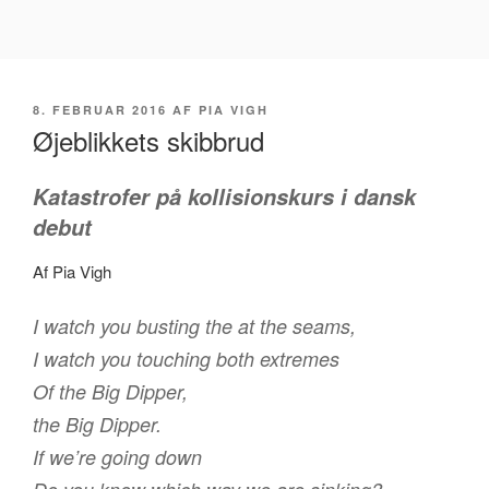
Videre
til
indhold
UDGIVET
8. FEBRUAR 2016
AF
PIA VIGH
DEN
Øjeblikkets skibbrud
Katastrofer på kollisionskurs i dansk
debut
Af Pia Vigh
I watch you busting the at the seams,
I watch you touching both extremes
Of the Big Dipper,
the Big Dipper.
If we’re going down