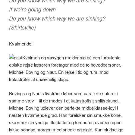
Do you know which way we are sinking?
If we’re going down
Do you know which way we are sinking?
(Shirtsville)
Kvalmende!
Kvalmen og søsygen melder sig på den turbulente
episke rejse læseren foretager med de to hovedpersoner,
Michael Boving og Naut. En rejse i tid og rum, mod
katastrofer af unævnelig slags.
Bovings og Nauts livstråde løber som parallelle suturer i
samme væv – til de mødes i et katastrofisk splitsekund.
Michael Boving udlever den perfekte middelklasse-idyl i
næsten kvalmende grad. Han forelsker sin smukke kone,
skærmer sin yndige lille datter og forundres over sin egen
lykke søndag morgen med snegle og digte. Kun pludselige