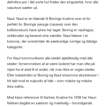
definitive pol; i det sorte hul findes den singularitet, hvor alle
naturlove sætter ud.
Naut. Naut er en blænde til Bovings kvalme over et for
perfekt liv, Bovings søsyge (nausea) over den
kollisionskurs hans lykke har taget. Boving er naufragus;
skibbruden og berøvet sine værdier. Naut blæser i et
kosmos, der overskrider de sædvanlige rumlige og tidslige
kategorier.
For Naut kommunikerer alle steder øjeblikkelig med alle
steder; fornemmelsen af at være isoleret har man ofte på
rejse fra et sted til et andet, når man ikke er nogen steder.
Efter katastrofen er Boving og Naut ensomme eksistenser i
frit fald mod et nulpunkt af håb – som måske og måske
ikke indfris.
Med klare referencer til Sartres
Kvalme
fra 1938 har Haun
Nielsen begået en sælsom og mærkelig – foruroligende