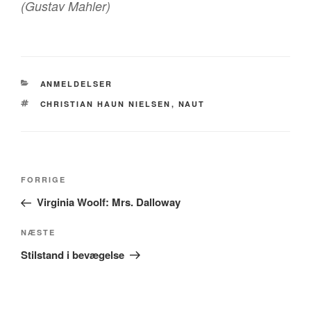
(Gustav Mahler)
KATEGORIER
ANMELDELSER
TAGS
CHRISTIAN HAUN NIELSEN
,
NAUT
Indlægsnavigation
Forrige
FORRIGE
indlæg
Virginia Woolf: Mrs. Dalloway
Næste
NÆSTE
indlæg
Stilstand i bevægelse