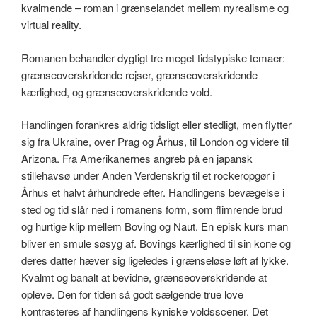
kvalmende – roman i grænselandet mellem nyrealisme og
virtual reality.
Romanen behandler dygtigt tre meget tidstypiske temaer:
grænseoverskridende rejser, grænseoverskridende
kærlighed, og grænseoverskridende vold.
Handlingen forankres aldrig tidsligt eller stedligt, men flytter
sig fra Ukraine, over Prag og Århus, til London og videre til
Arizona. Fra Amerikanernes angreb på en japansk
stillehavsø under Anden Verdenskrig til et rockeropgør i
Århus et halvt århundrede efter. Handlingens bevægelse i
sted og tid slår ned i romanens form, som flimrende brud
og hurtige klip mellem Boving og Naut. En episk kurs man
bliver en smule søsyg af. Bovings kærlighed til sin kone og
deres datter hæver sig ligeledes i grænseløse løft af lykke.
Kvalmt og banalt at bevidne, grænseoverskridende at
opleve. Den for tiden så godt sælgende true love
kontrasteres af handlingens kyniske voldsscener. Det