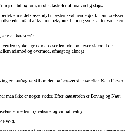
rejse i tid og rum, mod katastrofer af unævnelig slags.
n perfekte middelklasse-idyl i næsten kvalmende grad. Han forelsker
motiverede anfald af kvalme bekymrer ham og synes at indvarsle en
selv en katastrofe.
vet verden synke i grus, mens verden udenom lever videre. I det
gen mellem mismod og overmod, afmagt og almagt
ving er naufragus; skibbruden og berøvet sine værdier. Naut blæser i
, når man ikke er nogen steder. Efter katastrofen er Boving og Naut
landet mellem nyrealisme og virtual reality.
de vold.