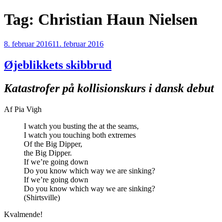
Videre
Tag:
Christian Haun Nielsen
til
indhold
Udgivet
8. februar 2016
11. februar 2016
den
Øjeblikkets skibbrud
Katastrofer på kollisionskurs i dansk debut
Af Pia Vigh
I watch you busting the at the seams,
I watch you touching both extremes
Of the Big Dipper,
the Big Dipper.
If we’re going down
Do you know which way we are sinking?
If we’re going down
Do you know which way we are sinking?
(Shirtsville)
Kvalmende!