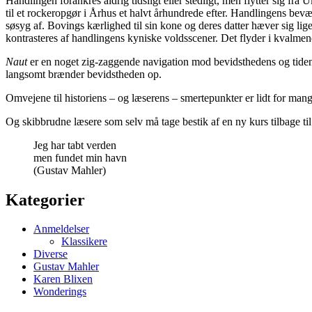
Handlingen forankres aldrig tidsligt eller stedligt, men flytter sig f
til et rockeropgør i Århus et halvt århundrede efter. Handlingens bev
søsyg af. Bovings kærlighed til sin kone og deres datter hæver sig lig
kontrasteres af handlingens kyniske voldsscener. Det flyder i kvalme
Naut
er en noget zig-zaggende navigation mod bevidsthedens og tidens 
langsomt brænder bevidstheden op.
Omvejene til historiens – og læserens – smertepunkter er lidt for m
Og skibbrudne læsere som selv må tage bestik af en ny kurs tilbage ti
Jeg har tabt verden
men fundet min havn
(Gustav Mahler)
Kategorier
Anmeldelser
Klassikere
Diverse
Gustav Mahler
Karen Blixen
Wonderings