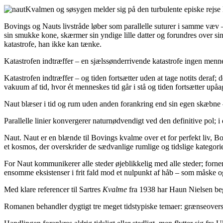
Kvalmen og søsygen melder sig på den turbulente episke rejse 
Bovings og Nauts livstråde løber som parallelle suturer i samme væv –
sin smukke kone, skærmer sin yndige lille datter og forundres over 
katastrofe, han ikke kan tænke.
Katastrofen indtræffer – en sjælssønderrivende katastrofe ingen menne
Katastrofen indtræffer – og tiden fortsætter uden at tage notits deraf
vakuum af tid, hvor ét menneskes tid går i stå og tiden fortsætter up
Naut blæser i tid og rum uden anden forankring end sin egen skæbne
Parallelle linier konvergerer naturnødvendigt ved den definitive pol; i d
Naut. Naut er en blænde til Bovings kvalme over et for perfekt liv, B
et kosmos, der overskrider de sædvanlige rumlige og tidslige kategorie
For Naut kommunikerer alle steder øjeblikkelig med alle steder; fornemm
ensomme eksistenser i frit fald mod et nulpunkt af håb – som måske o
Med klare referencer til Sartres
Kvalme
fra 1938 har Haun Nielsen beg
Romanen behandler dygtigt tre meget tidstypiske temaer: grænseover