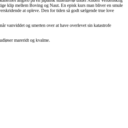
merikanernes angreb på en japansk stillehavsø under Anden Verdenskrig
urtige klip mellem Boving og Naut. En episk kurs man bliver en smule
verskridende at opleve. Den for tiden så godt sælgende true love
når vanviddet og smerten over at have overlevet sin katastrofe
udløser mareridt og kvalme.