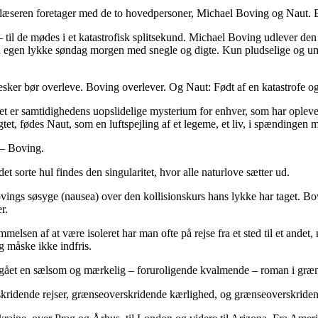
læseren foretager med de to hovedpersoner, Michael Boving og Naut. En 
 til de mødes i et katastrofisk splitsekund. Michael Boving udlever de
sin egen lykke søndag morgen med snegle og digte. Kun pludselige og u
sker bør overleve. Boving overlever. Og Naut: Født af en katastrofe og 
; det er samtidighedens uopslidelige mysterium for enhver, som har ople
åagtet, fødes Naut, som en luftspejling af et legeme, et liv, i spændin
 – Boving.
et sorte hul findes den singularitet, hvor alle naturlove sætter ud.
ovings søsyge (nausea) over den kollisionskurs hans lykke har taget. Bo
r.
elsen af at være isoleret har man ofte på rejse fra et sted til et andet
g måske ikke indfris.
ået en sælsom og mærkelig – foruroligende kvalmende – roman i grænse
skridende rejser, grænseoverskridende kærlighed, og grænseoverskriden