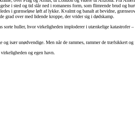
ra Ukraine, over Prag og Århus, til London og videre til Arizona. Fra A
ægelse i sted og tid slår ned i romanens form, som flimrende brud og h
eledes i grænseløse løft af lykke. Kvalmt og banalt at bevidne, grænseo
nde grad over med lidende kroppe, der vrider sig i dødskamp.
sorte huller, hvor virkeligheden imploderer i utænkelige katastrofer – 
ange og især unødvendige. Men når de rammes, rammer de træfsikkert og 
l virkeligheden og egen havn.