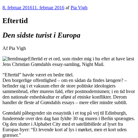
Videre
Udgivet
8. februar 2016
11. februar 2016
af
Pia Vigh
til
den
indhold
Eftertid
Den sidste turist i Europa
Af Pia Vigh
Eftertid er et ord, som rinder mig i hu efter at have læst
Jens Christian Grøndahls essay-samling, Night Mail.
“Eftertid” havde været en bedre titel.
Den borgerlige offentlighed – om en sådan da findes længere? –
befinder sig i et vakuum efter de store politiske ideologiers
sammenbrud, efter murens fald, efter postmodernismen; i en tid hvor
den nationale enhedskultur er afløst af etniske konflikter. Derom
handler de fleste af Grøndahls essays – mere eller mindre subtilt.
Grøndahl påbegynder sin essayistik i et tog på vej til Edinburgh,
funderende over den dag han fyldte 30 og muren i Berlin sprængtes.
Og den slutter i Alphabet City med et satellitbillede af lyset fra
Europas byer: “Et levende kort af lys i mørket, men et kort uden
grænser.”