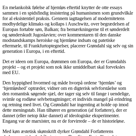
En melankolsk følelse af hjemløs eftertid knytter de otte essays
sammen i en spidsfindig insistering på humanismen som grundvilkår
for al eksistentiel praksis. Gennem iagttagelsen af modernitetens
modbydelige klimaks og kollaps i Auschwitz, over begrædelsen af
Europas fortabte søn, Balkan; fra bemærkningerne til et sønderdelt
og sønderskudt Jugoslavien; over kommentaren til den danske
modstandskamps heroiske og hjemløse indsats og patetiske
eftermæle, til Frankfurtoptegnelser, placerer Grøndahl sig selv og sin
generation i Europa, i en eftertid.
Det er ideen om Europa, drømmen om Europa, der er Grøndahls
projekt – og et projekt som nok ikke umiddelbart skal forveksles
med EU.
Den hyppighed hvormed og måde hvorpå ordene ‘hjemløs’ og
‘hjemløshed’ optræder, vidner om en digterisk selvforståelse som
den romantisk søgende sjæl, der tager sig selv til fange i uendelige,
svimle og rodløse selvbetragtninger; et individs mangel på erindring
og retning med livet. Og Grøndahl har ingenting at holde op imod
dette meningstab. Han tilhører en generation (af forfattere), der er
dannet (eller netop ikke dannet) af ideologiske eksperimenter.
Engang var de marxister, nu er de forvirrede – de er historieløse.
Med køn æstetisk skønskrift dyrker Grøndahl Forfatterens