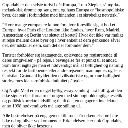
Grøndahl er den sidste turist i dét Europa, Lulu Ziegler, så mørkt-
melankolsk drømte og sang om, og hans Europa er “kosmopolitiske
byer, der står i forbindelse med hinanden i et skrøbeligt netværk.”
“Hvor mange europæere kunne for alvor forestille sig at bo i et
Europa, hvor Paris eller London ikke fandtes, hvor Rom, Madrid,
Amsterdam og Berlin var slettet af kortet? Hvor det ikke var muligt
at rejse mellem disse byer og i hver enkelt af dem genkende såvel
det, der adskiller dem, som det der forbinder dem.”
Turister forholder sig iagttagende, oplevende og registrerende til
deres omgivelser – på rejse, i bevægelse fra et punkt til et andet.
Som turist iagttager man et nødvendigt mål af høflighed og naturlig
respekt for de fastboende eller andre rejsende, man møder, og Jens
Christian Grøndahl hylder den civilisatoriske og urbane høflighed
storbyernes klaustrofobiske intimitet påbyder.
Og Night Mail er en meget høflig essay-samling – så høflig, at den
ikke støder eller fornærmer nogen med sin bogholderagtige æstetik
og politisk korrekte indstilling til alt det, en engageret intellektuel
anno 1998 nødvendigvis må tage stilling til.
Alle bestræbelser på engagement til trods når erkendelserne bare
ikke ud og bliver vedkommende. Erkendelserne er nok Grøndahls,
men de bliver ikke læserens.