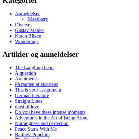
Kategorier
Anmeldelser
Klassikere
Diverse
Gustav Mahler
Karen Blixen
Wonderings
Artikler og anmeldelser
The Laughing heart
A question
Archimedes
På randen af eksistens
This is your assignment
German literature
Straight Lines
most of love
Do you have these intense moments
Adventures in the Art of Being Alone
Nothingness and perfection
Peace Starts With Me
Barthes’ Punctum