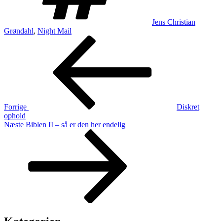
Jens Christian
Grøndahl
,
Night Mail
Indlægsnavigation
Forrige
indlæg
Forrige
Diskret
ophold
Næste
Næste
Biblen II – så er den her endelig
indlæg