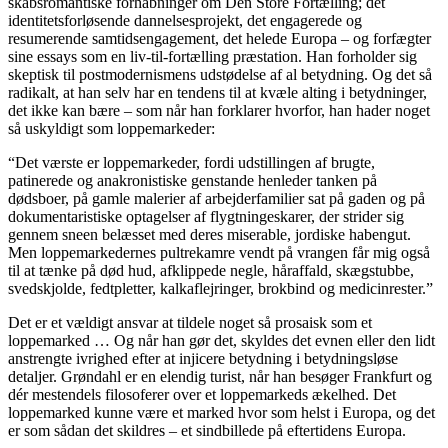
skabsromantiske forhåbninger om Den Store Fortælling; det
identitetsforløsende dannelsesprojekt, det engagerede og
resumerende samtidsengagement, det helede Europa – og forfægter
sine essays som en liv-til-fortælling præstation. Han forholder sig
skeptisk til postmodernismens udstødelse af al betydning. Og det så
radikalt, at han selv har en tendens til at kvæle alting i betydninger,
det ikke kan bære – som når han forklarer hvorfor, han hader noget
så uskyldigt som loppemarkeder:
“Det værste er loppemarkeder, fordi udstillingen af brugte,
patinerede og anakronistiske genstande henleder tanken på
dødsboer, på gamle malerier af arbejderfamilier sat på gaden og på
dokumentaristiske optagelser af flygtningeskarer, der strider sig
gennem sneen belæsset med deres miserable, jordiske habengut.
Men loppemarkedernes pultrekamre vendt på vrangen får mig også
til at tænke på død hud, afklippede negle, håraffald, skægstubbe,
svedskjolde, fedtpletter, kalkaflejringer, brokbind og medicinrester.”
Det er et vældigt ansvar at tildele noget så prosaisk som et
loppemarked … Og når han gør det, skyldes det evnen eller den lidt
anstrengte ivrighed efter at injicere betydning i betydningsløse
detaljer. Grøndahl er en elendig turist, når han besøger Frankfurt og
dér mestendels filosoferer over et loppemarkeds ækelhed. Det
loppemarked kunne være et marked hvor som helst i Europa, og det
er som sådan det skildres – et sindbillede på eftertidens Europa.