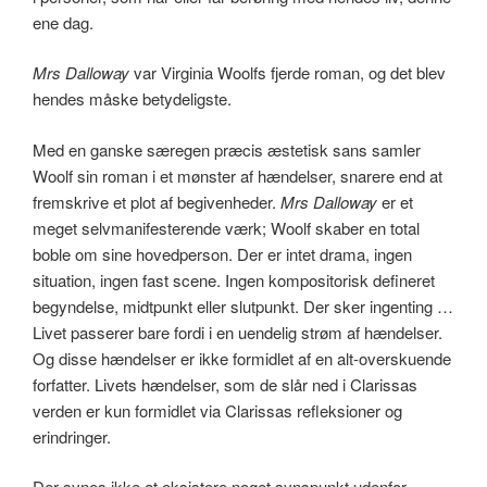
ene dag.
Mrs Dalloway
var Virginia Woolfs fjerde roman, og det blev
hendes måske betydeligste.
Med en ganske særegen præcis æstetisk sans samler
Woolf sin roman i et mønster af hændelser, snarere end at
fremskrive et plot af begivenheder.
Mrs Dalloway
er et
meget selvmanifesterende værk; Woolf skaber en total
boble om sine hovedperson. Der er intet drama, ingen
situation, ingen fast scene. Ingen kompositorisk defineret
begyndelse, midtpunkt eller slutpunkt. Der sker ingenting …
Livet passerer bare fordi i en uendelig strøm af hændelser.
Og disse hændelser er ikke formidlet af en alt-overskuende
forfatter. Livets hændelser, som de slår ned i Clarissas
verden er kun formidlet via Clarissas refleksioner og
erindringer.
Der synes ikke at eksistere noget synspunkt udenfor