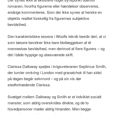
romanen, hvorfra figurerne eller hændelser observeres,
endsige kommenteres. Som der ikke synes at herske en
objektiv realitet forskellig fra figurernes subjektive
bevidsthed.
Den karakteristiske essens i Woolfs teknik består deri, at vi
som læsere bevidner ikke bare blotlæggelsen af ét
menneskes bevidsthed, men derimod af flere figurers – og
det i både hyppige og ubesværede skift.
Clarissa Dalloway spejles i krigsveteranen Septimus Smith,
der tumler omkring i London med granatchok til han sidst
på dagen begår selvmord – og på sin vis dør
stedfortrædende Clarissa.
Svælget mellem Dalloway og Smith er et indviklet socialt
mønster, som aldrig overskrides direkte, og de to
hovedpersoner møder aldrig hinanden. Men begge