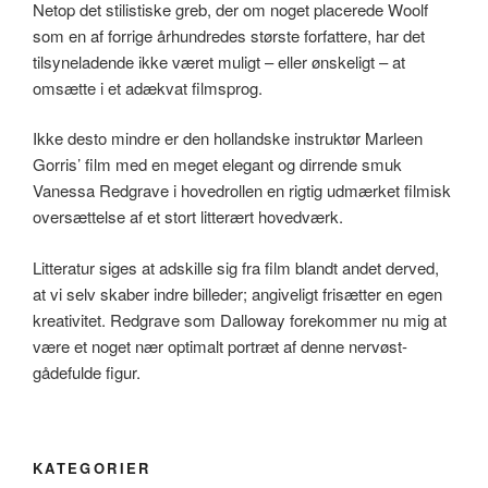
Netop det stilistiske greb, der om noget placerede Woolf
som en af forrige århundredes største forfattere, har det
tilsyneladende ikke været muligt – eller ønskeligt – at
omsætte i et adækvat filmsprog.
Ikke desto mindre er den hollandske instruktør Marleen
Gorris’ film med en meget elegant og dirrende smuk
Vanessa Redgrave i hovedrollen en rigtig udmærket filmisk
oversættelse af et stort litterært hovedværk.
Litteratur siges at adskille sig fra film blandt andet derved,
at vi selv skaber indre billeder; angiveligt frisætter en egen
kreativitet. Redgrave som Dalloway forekommer nu mig at
være et noget nær optimalt portræt af denne nervøst-
gådefulde figur.
KATEGORIER