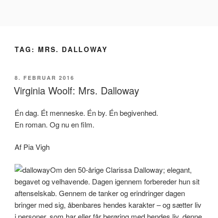
Videre
til
indhold
TAG:
MRS. DALLOWAY
UDGIVET
8. FEBRUAR 2016
DEN
Virginia Woolf: Mrs. Dalloway
Én dag. Ét menneske. Én by. Én begivenhed.
En roman. Og nu en film.
Af Pia Vigh
Om den 50-årige Clarissa Dalloway; elegant,
begavet og velhavende. Dagen igennem forbereder hun sit
aftenselskab. Gennem de tanker og erindringer dagen
bringer med sig, åbenbares hendes karakter – og sætter liv
i personer, som har eller får berøring med hendes liv, denne