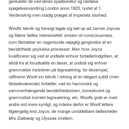
genkalder de ved deres spadseretur og rastløse
spøgelsesvandring London anno 1923, rystet af 1.
Verdenskrig men stadig præget af Imperiets storhed.
Woolfs teknik og hensigt lagde sig tæt op ad James Joyces
og tidens fælles interessefelt: stream-of-consciousness,
som tilstræber en nogenlunde nøjagtig gengivelse af en
bevidstheds psykiske processer. Men hvor Joyce
kvalificerer sig ved at undlade enhver fortællerindgriben, at
afstå fra at forudsætte en læser, at undslå sig enhver
grammatisk insisteren på tegnsætning, for eksempel,
raffinerer Woolf sin teknik i retning af en elegant subtil (men
tilstedeværende) fortæller, ved en harmonisk og
sammenhængende bevidsthedsstrøm, konsekvent og
grammatisk korrekt tegnsætning, etc. Woolfs greb er med
andre ord mere synligt, og måske derfor er Woolf lettere
tilgængelig end Joyce, de mange umiddelbare fællesheder
Mrs Dalloway
og
Ulysses
imellem.