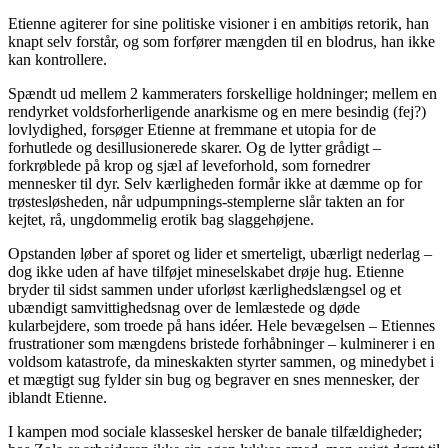
Etienne agiterer for sine politiske visioner i en ambitiøs retorik, han
knapt selv forstår, og som forfører mængden til en blodrus, han ikke
kan kontrollere.
Spændt ud mellem 2 kammeraters forskellige holdninger; mellem en
rendyrket voldsforherligende anarkisme og en mere besindig (fej?)
lovlydighed, forsøger Etienne at fremmane et utopia for de
forhutlede og desillusionerede skarer. Og de lytter grådigt –
forkrøblede på krop og sjæl af leveforhold, som fornedrer
mennesker til dyr. Selv kærligheden formår ikke at dæmme op for
trøstesløsheden, når udpumpnings-stemplerne slår takten an for
kejtet, rå, ungdommelig erotik bag slaggehøjene.
Opstanden løber af sporet og lider et smerteligt, ubærligt nederlag –
dog ikke uden af have tilføjet mineselskabet drøje hug. Etienne
bryder til sidst sammen under uforløst kærlighedslængsel og et
ubændigt samvittighedsnag over de lemlæstede og døde
kularbejdere, som troede på hans idéer. Hele bevægelsen – Etiennes
frustrationer som mængdens bristede forhåbninger – kulminerer i en
voldsom katastrofe, da mineskakten styrter sammen, og minedybet i
et mægtigt sug fylder sin bug og begraver en snes mennesker, der
iblandt Etienne.
I kampen mod sociale klasseskel hersker de banale tilfældigheder;