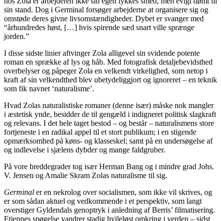
hos Zola er arbejderen ikke sin egen lykkes smed, men evigt dømt til
sin stand. Dog i Germinal forsøger arbejderne at organisere sig og
omstøde deres givne livsomstændigheder. Dybet er svanger med
“århundredes høst, […] hvis spirende sæd snart ville sprænge
jorden.”
I disse sidste linier aftvinger Zola alligevel sin svidende potente
roman en sprække af lys og håb. Med fotografisk detaljebevidsthed
overbelyser og påpeger Zola en velkendt virkelighed, som netop i
kraft af sin velkendthed blev ubetydeliggjort og ignoreret – en teknik
som fik navnet ‘naturalisme’.
Hvad Zolas naturalistiske romaner (denne især) måske nok mangler
i æstetisk ynde, besidder de til gengæld i indigneret politisk slagkraft
og relevans. I det hele taget bestod – og består – naturalismens store
fortjeneste i en radikal appel til et stort publikum; i en stigende
opmærksomhed på køns- og klasseskel; samt på en undersøgelse af
og indlevelse i sjælens dybder og mange faldgruber.
På vore breddegrader tog især Herman Bang og i mindre grad Johs.
V. Jensen og Amalie Skram Zolas naturalisme til sig.
Germinal
er en nekrolog over socialismen, som ikke vil skrives, og
er som sådan aktuel og vedkommende i et perspektiv, som langt
overstiger Gyldendals genoptryk i anledning af Berris’ filmatisering.
Etiennes spøgelse vandrer stadig hvileløst omkring i verden – sidst