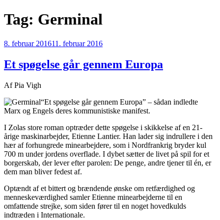
Videre
Tag:
Germinal
til
indhold
Udgivet
8. februar 2016
11. februar 2016
den
Et spøgelse går gennem Europa
Af Pia Vigh
“Et spøgelse går gennem Europa” – sådan indledte
Marx og Engels deres kommunistiske manifest.
I Zolas store roman optræder dette spøgelse i skikkelse af en 21-
årige maskinarbejder, Etienne Lantier. Han lader sig indrullere i den
hær af forhungrede minearbejdere, som i Nordfrankrig bryder kul
700 m under jordens overflade. I dybet sætter de livet på spil for et
borgerskab, der lever efter parolen: De penge, andre tjener til én, er
dem man bliver fedest af.
Optændt af et bittert og brændende ønske om retfærdighed og
menneskeværdighed samler Etienne minearbejderne til en
omfattende strejke, som siden fører til en noget hovedkulds
indtræden i Internationale.