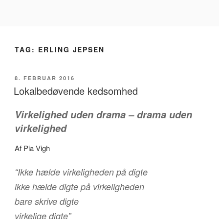
Videre
til
indhold
TAG:
ERLING JEPSEN
UDGIVET
8. FEBRUAR 2016
DEN
Lokalbedøvende kedsomhed
Virkelighed uden drama – drama uden
virkelighed
Af Pia Vigh
“Ikke hælde virkeligheden på digte
ikke hælde digte på virkeligheden
bare skrive digte
virkelige digte”