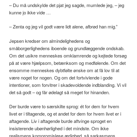
– Du må undskylde det pjat jeg sagde, mumlede jeg, – jeg
kunne jo ikke vide …
– Zenta og jeg vil godt være lidt alene, afbrød han mig.”
Jepsen kredser om almindelighedens og
småborgerlighedens iboende og grundlæggende ondskab.
Om det usikre menneskes omklamrende og kejtede forsøg
på at være hjælpsom, betænksom og medfølende. Om det
ensomme menneskes dybtfølte ønske om at få lov til at
være noget for nogen. Og om det fortvivlende i gode
intentioner, som forvitrer i skadevoldende indblanding. Vi vil
det så godt – og får ødelagt så meget for hinanden.
Der burde være to særskilte sprog: ét for dem for hvem
livet er i tiltagende, og et andet for dem for hvem livet er i
aftagende. Liv i aftagende burde aftvinge sproget en
insisterende ubønhørlighed i det mindste. Om ikke
realismens kompromisløse ærlighed, så sarkasmens