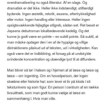
overdramatisering nu også litteratur. Af en slags. Og
dramatisk er det ikke. Heller ikke indstændigt, stilfærdigt
bydende. Ingen æstetik, retorik, essens, eftertrykkelighed
eller motor. Ingen handling eller interesse. Heller ingen
opsigtsvækkende fejlagtige stilgreb, sådan set. Ret beset er
Jepsens debutroman lokalbedøvende kedelig. Og det
kunne jo godt være en pointe – en subtil pointe. Så subtil, at
man måske opdager den i en af de hyppige og villige
distraktioners påskud ud af teksten, ud i virkeligheden. Kan
også være det er indbildning, et forsøg på at undskylde
svindende koncentration og ubændige lyst til at diffundere.
Man bliver så tør i halsen og i hjernen af at læse og læse og
læse – om ingenting. Om en hovedperson, der ingen
skæbne eller historie har; som lever et liv på klods i sit
tekstunivers og som figur. En person i centrum af en række
livsudtræk, som man godt kunne vælge at læse en
sammenhæng i. Hvis man ville.