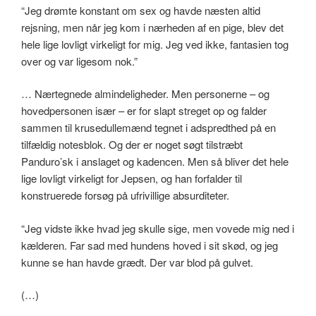
“Jeg drømte konstant om sex og havde næsten altid
rejsning, men når jeg kom i nærheden af en pige, blev det
hele lige lovligt virkeligt for mig. Jeg ved ikke, fantasien tog
over og var ligesom nok.”
… Nærtegnede almindeligheder. Men personerne – og
hovedpersonen især – er for slapt streget op og falder
sammen til krusedullemænd tegnet i adspredthed på en
tilfældig notesblok. Og der er noget søgt tilstræbt
Panduro’sk i anslaget og kadencen. Men så bliver det hele
lige lovligt virkeligt for Jepsen, og han forfalder til
konstruerede forsøg på ufrivillige absurditeter.
“Jeg vidste ikke hvad jeg skulle sige, men vovede mig ned i
kælderen. Far sad med hundens hoved i sit skød, og jeg
kunne se han havde grædt. Der var blod på gulvet.
(…)