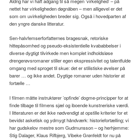
Aldrig har vi haft adgang til så megen ’virkelighed’ – på
nettet har virkeligheden døgnåben – men alligevel er det
som om uvirkeligheden breder sig. Også i hovedparten af
den yngre danske litteratur.
Sen-halvfemserforfatternes bragesnak, retoriske
hittepåsomhed og pseudo-eksistentielle kvababbelser i
diverse dygtigt tilvirkede men komplet indholdsløse
drengerøvsromaner stiller egen ekspressivitet og talentfulde
omgang med sproget til skue: det er stilistiske øvelser på
barer … og ikke andet. Dygtige romaner uden historier at
fortælle …
I filmen måtte instruktører ’opfinde’ dogme-principper for at
finde tilbage til filmens sjæl og iboende kunstneriske værdi.
I litteraturen er det ikke nødvendigt at opstille kriterier for et
bevidst asketisk og ydmygt håndværk: historiefortælling; vi
har gudskelov mestre som Gudmunsson – og herhjemme:
Stig Dalager, Klaus Rifbjerg, Vibeke Grønfeldt for nu på