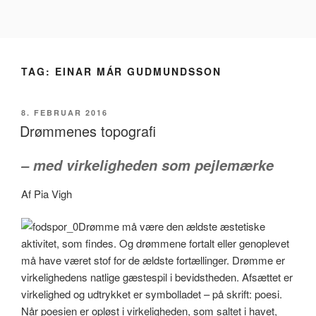
Videre
til
indhold
TAG:
EINAR MÁR GUDMUNDSSON
UDGIVET
8. FEBRUAR 2016
DEN
Drømmenes topografi
– med virkeligheden som pejlemærke
Af Pia Vigh
Drømme må være den ældste æstetiske
aktivitet, som findes. Og drømmene fortalt eller genoplevet
må have været stof for de ældste fortællinger. Drømme er
virkelighedens natlige gæstespil i bevidstheden. Afsættet er
virkelighed og udtrykket er symbolladet – på skrift: poesi.
Når poesien er opløst i virkeligheden, som saltet i havet,