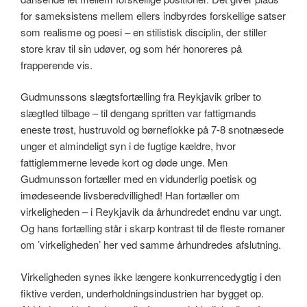
for sameksistens mellem ellers indbyrdes forskellige satser
som realisme og poesi – en stilistisk disciplin, der stiller
store krav til sin udøver, og som hér honoreres på
frapperende vis.
Gudmunssons slægtsfortælling fra Reykjavik griber to
slægtled tilbage – til dengang spritten var fattigmands
eneste trøst, hustruvold og børneflokke på 7-8 snotnæsede
unger et almindeligt syn i de fugtige kældre, hvor
fattiglemmerne levede kort og døde unge. Men
Gudmunsson fortæller med en vidunderlig poetisk og
imødeseende livsberedvillighed! Han fortæller om
virkeligheden – i Reykjavik da århundredet endnu var ungt.
Og hans fortælling står i skarp kontrast til de fleste romaner
om ’virkeligheden’ her ved samme århundredes afslutning.
Virkeligheden synes ikke længere konkurrencedygtig i den
fiktive verden, underholdningsindustrien har bygget op.