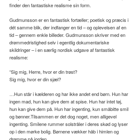
finder den fantastiske realisme sin form.
Gudmunsson er en fantastisk fortæller; poetisk og præcis i
dét samme blik, der indfanger en tid – og oplevelsen af en
tid – gennem enkle billeder. Gudmunsson skriver med en
drømmedristighed selv i egentlig dokumentariske
skildringer – i en særlig nordisk udgave af fantastisk
realisme:
“Sig mig, Herre, hvor er din trøst?
Sig mig, hvor er din sjæl?
…Hun står i kælderen og har ikke andet end børn. Hun har
ingen mad, hun kan give dem at spise. Hun har intet tøj,
hun kan give dem på. Hun har ingenting, kun småbitte smil
og bønner.Tilsammen er det dog noget, men alligevel
ingenting. Smilene rummer solstråler i deres skød og lyser
op i den mørke bolig. Børnene vækker håb i himlen og
drømme på jorden.