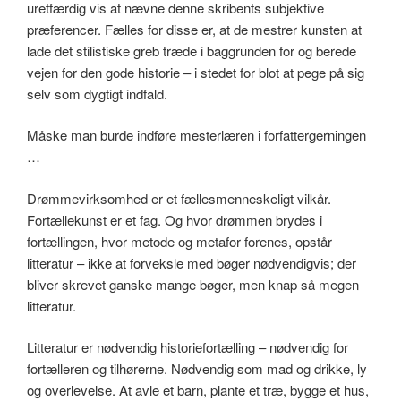
uretfærdig vis at nævne denne skribents subjektive
præferencer. Fælles for disse er, at de mestrer kunsten at
lade det stilistiske greb træde i baggrunden for og berede
vejen for den gode historie – i stedet for blot at pege på sig
selv som dygtigt indfald.
Måske man burde indføre mesterlæren i forfattergerningen
…
Drømmevirksomhed er et fællesmenneskeligt vilkår.
Fortællekunst er et fag. Og hvor drømmen brydes i
fortællingen, hvor metode og metafor forenes, opstår
litteratur – ikke at forveksle med bøger nødvendigvis; der
bliver skrevet ganske mange bøger, men knap så megen
litteratur.
Litteratur er nødvendig historiefortælling – nødvendig for
fortælleren og tilhørerne. Nødvendig som mad og drikke, ly
og overlevelse. At avle et barn, plante et træ, bygge et hus,