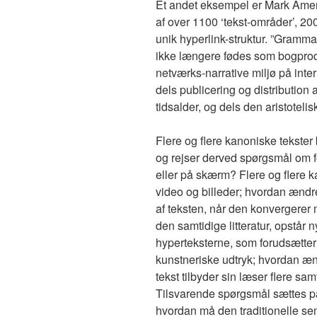
Et andet eksempel er Mark Ameri
af over 1100 ‘tekst-områder’, 20
unik hyperlink-struktur. ”Grammat
ikke længere fødes som bogproduk
netværks-narrative miljø på inte
dels publicering og distribution af
tidsalder, og dels den aristotelis
Flere og flere kanoniske tekster 
og rejser derved spørgsmål om fo
eller på skærm? Flere og flere k
video og billeder; hvordan ændr
af teksten, når den konvergerer
den samtidige litteratur, opstår ny
hyperteksterne, som forudsætter 
kunstneriske udtryk; hvordan æn
tekst tilbyder sin læser flere s
Tilsvarende spørgsmål sættes på 
hvordan må den traditionelle sem