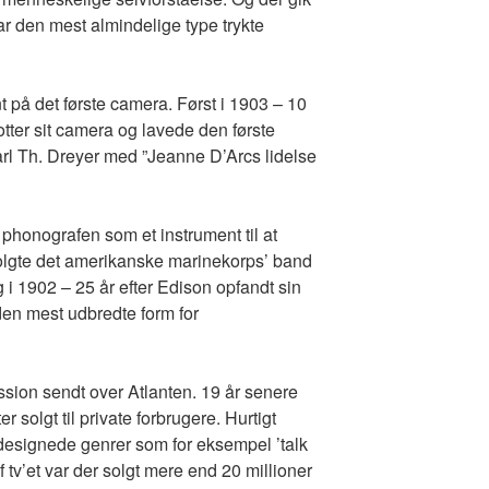
ar den mest almindelige type trykte
 på det første camera. Først i 1903 – 10
ter sit camera og lavede den første
arl Th. Dreyer med ”Jeanne D’Arcs lidelse
honografen som et instrument til at
olgte det amerikanske marinekorps’ band
g i 1902 – 25 år efter Edison opfandt sin
den mest udbredte form for
ission sendt over Atlanten. 19 år senere
 solgt til private forbrugere. Hurtigt
ldesignede genrer som for eksempel ’talk
f tv’et var der solgt mere end 20 millioner