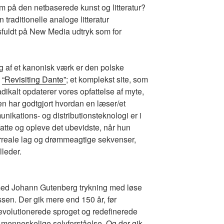
m på den netbaserede kunst og litteratur?
 traditionelle analoge litteratur
fuldt på New Media udtryk som for
g af et kanonisk værk er den polske
s
“Revisiting Dante”
; et komplekst site, som
dikalt opdaterer vores opfattelse af myte,
en har godtgjort hvordan en læser/et
ikations- og distributionsteknologi er i
fatte og opleve det ubevidste, når hun
rreale lag og drømmeagtige sekvenser,
lleder.
med Johann Gutenberg trykning med løse
sen. Der gik mere end 150 år, før
evolutionerede sproget og redefinerede
menneskelige selvforståelse. Og der gik