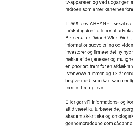
tv-apparater, og ved udgangen a
radioen som amerikanernes for
I 1968 blev ARPANET søsat som 
forskningsinstitutioner at udvek
Berners-Lee ’World Wide Web’, e
informationsudveksling og videns
investorer og firmaer det ny hyb
række af de tjenester og mulighe
en prioritet, frem for en afdækn
især www rummer, og 13 år sener
begivenhed, som kan sammenli
medier har oplevet.
Eller gør vi? Informations- og k
altid været kulturbærende, spør
akademisk-kritiske og ontologis
gennembruddene som sådanne