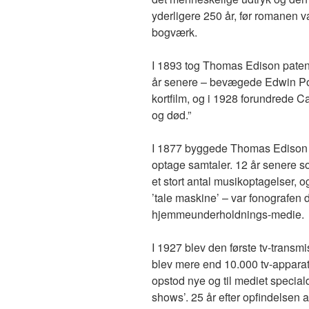
yderligere 250 år, før romanen v
bogværk.
I 1893 tog Thomas Edison patent
år senere – bevægede Edwin Pot
kortfilm, og i 1928 forundrede C
og død.”
I 1877 byggede Thomas Edison p
optage samtaler. 12 år senere s
et stort antal musikoptagelser, o
’tale maskine’ – var fonografen 
hjemmeunderholdnings-medie.
I 1927 blev den første tv-transm
blev mere end 10.000 tv-apparater
opstod nye og til mediet specia
shows’. 25 år efter opfindelsen a