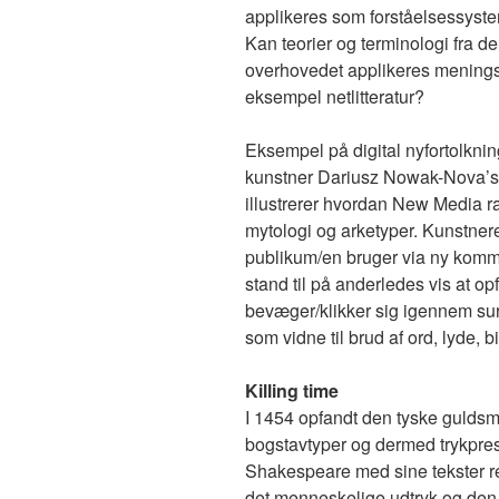
applikeres som forståelsessyste
Kan teorier og terminologi fra den
overhovedet applikeres menings
eksempel netlitteratur?
Eksempel på digital nyfortolknin
kunstner Dariusz Nowak-Nova’
illustrerer hvordan New Media ra
mytologi og arketyper. Kunstner
publikum/en bruger via ny kommun
stand til på anderledes vis at op
bevæger/klikker sig igennem su
som vidne til brud af ord, lyde, bi
Killing time
I 1454 opfandt den tyske gulds
bogstavtyper og dermed trykpres
Shakespeare med sine tekster r
det menneskelige udtryk og den 