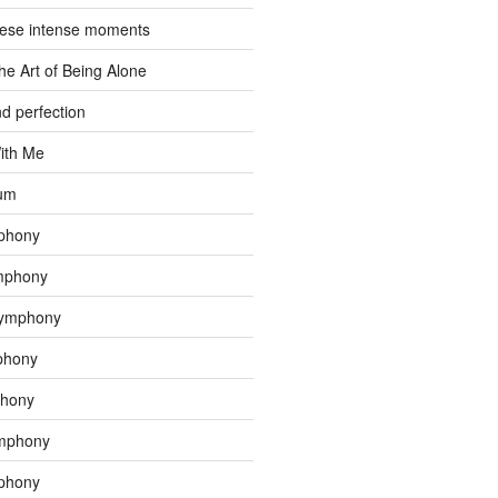
hese intense moments
he Art of Being Alone
d perfection
ith Me
tum
phony
mphony
Symphony
phony
phony
mphony
phony