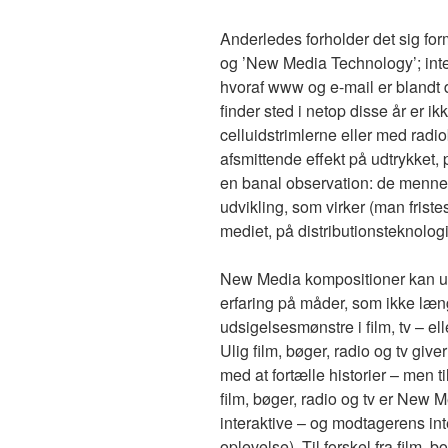
Anderledes forholder det sig fo
og ’New Media Technology’; int
hvoraf www og e-mail er blandt 
finder sted i netop disse år er ik
celluidstrimlerne eller med radi
afsmittende effekt på udtrykket,
en banal observation: de mennesk
udvikling, som virker (man fristes
mediet, på distributionsteknolog
New Media kompositioner kan u
erfaring på måder, som ikke læn
udsigelsesmønstre i film, tv – el
Ulig film, bøger, radio og tv gi
med at fortælle historier – men ti
film, bøger, radio og tv er New
interaktive – og modtagerens int
oplevelse). Til forskel fra film,