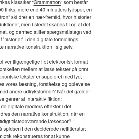
kas klassiker “
Grammatron
” som består
00 links, mere end 40 minutters lydspor, en
ron” skildrer en nær-fremtid, hvor historier
tioner, men i stedet skabes til og af det
rnet, og dermed stiller spørgsmålstegn ved
 ’historier’ i den digitale formidlings
ke narrative konstruktion i sig selv.
bliver tilgængelige i et elektronisk format
rskellen mellem at læse tekster på print
anoniske tekster er suppleret med lyd,
es vores læsning, forståelse og oplevelse
 med andre udtryksformer? Når det gælder
e genrer af interaktiv fiktion:
de digitale mediers effekter i det
dres den narrative konstruktion, når en
amtidigt tilstedeværende læsespor?
spidsen i den deciderede netlitteratur;
iotik rekonstrueres for at kunne