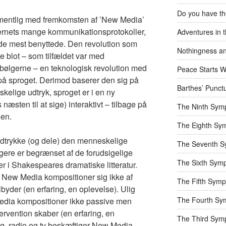
Do you have t
rmentlig med fremkomsten af ’New Media’
ernets mange kommunikationsprotokoller,
Adventures in t
de mest benyttede. Den revolution som
Nothingness an
ke blot – som tilfældet var med
obølgerne – en teknologisk revolution med
Peace Starts W
 på sproget. Derimod baserer den sig på
Barthes’ Punc
elige udtryk, sproget er i en ny
 næsten til at sige) interaktivt – tilbage på
The Ninth Sym
ien.
The Eighth Sy
dtrykke (og dele) den menneskelige
The Seventh 
gere er begrænset af de forudsigelige
The Sixth Sym
ler i Shakespeares dramatiske litteratur.
ver New Media kompositioner sig ikke af
The Fifth Sym
lbyder (en erfaring, en oplevelse). Ulig
The Fourth Sy
 Media kompositioner ikke passive men
ervention skaber (en erfaring, en
The Third Sym
 bog, radio og tv beskæftiger New Media