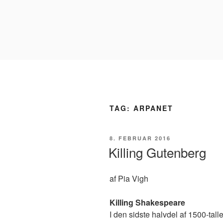
Videre
til
indhold
TAG:
ARPANET
UDGIVET
8. FEBRUAR 2016
DEN
Killing Gutenberg
af Pia Vigh
Killing Shakespeare
I den sidste halvdel af 1500-ta