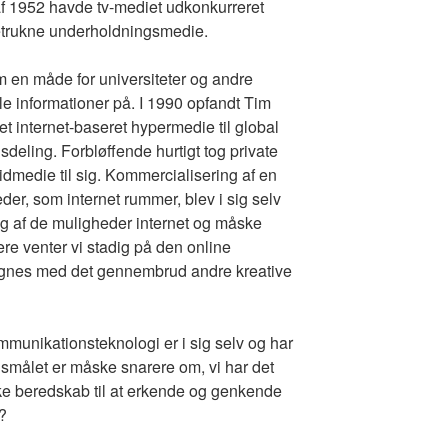
f 1952 havde tv-mediet udkonkurreret
etrukne underholdningsmedie.
en måde for universiteter og andre
sle informationer på. I 1990 opfandt Tim
t internet-baseret hypermedie til global
deling. Forbløffende hurtigt tog private
ridmedie til sig. Kommercialisering af en
der, som internet rummer, blev i sig selv
ing af de muligheder internet og måske
e venter vi stadig på den online
gnes med det gennembrud andre kreative
ommunikationsteknologi er i sig selv og har
gsmålet er måske snarere om, vi har det
ke beredskab til at erkende og genkende
?