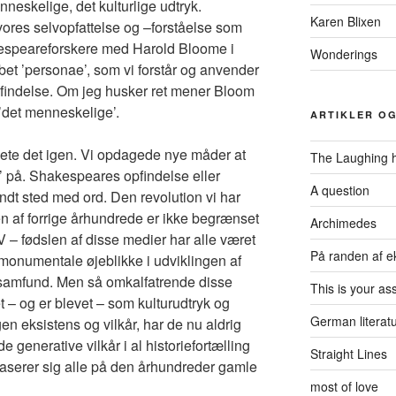
neskelige, det kulturlige udtryk.
Karen Blixen
ores selvopfattelse og –forståelse som
espeareforskere med Harold Bloome i
Wonderings
et ’personae’, som vi forstår og anvender
pfindelse. Om jeg husker ret mener Bloom
’det menneskelige’.
ARTIKLER O
skete det igen. Vi opdagede nye måder at
The Laughing h
’ på. Shakespeares opfindelse eller
A question
ndt sted med ord. Den revolution vi har
en af forrige århundrede er ikke begrænset
Archimedes
TV – fødslen af disse medier har alle været
På randen af e
r monumentale øjeblikke i udviklingen af
amfund. Men så omkalfatrende disse
This is your a
 – og er blevet – som kulturudtryk og
German literat
 eksistens og vilkår, har de nu aldrig
de generative vilkår i al historiefortælling
Straight Lines
aserer sig alle på den århundreder gamle
most of love