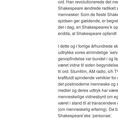
ord. Han revolutionerede det men
Shakespeare ændrede radikalt v
mennesker. Som de fleste Shak
spidsen gør gældende, er begreb
det i dag, en Shakespeares’k o
endda, at Shakespeare opfandt 
I dette og i forrige århundrede 
udtrykke vores almindelige ’selv
genopfindelse var bundet i og fa
været vidne til siden begyndels
til ord. Stumfilm, AM radio, s/h 
kraftfuldt spindende vehikler fo
det postmoderne menneske og s
medier og deres udtryk har været
menneskelige vidnesbyrd om egen
været i stand til at transcendere 
(om menneskelig erfaring). De b
Shakespeare’ske ’personae’.