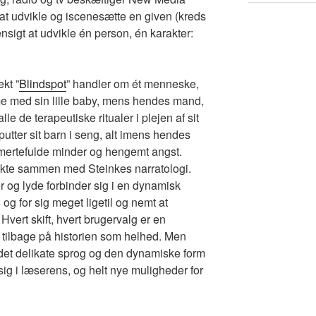
at udvikle og iscenesætte en given (kreds
ensigt at udvikle én person, én karakter:
kt ”
Blindspot
” handler om ét menneske,
e med sin lille baby, mens hendes mand,
le de terapeutiske ritualer i plejen af sit
putter sit barn i seng, alt imens hendes
ertefulde minder og hengemt angst.
irekte sammen med Steinkes narratologi.
er og lyde forbinder sig i en dynamisk
i og for sig meget ligetil og nemt at
Hvert skift, hvert brugervalg er en
 tilbage på historien som helhed. Men
det delikate sprog og den dynamiske form
ig i læserens, og helt nye muligheder for