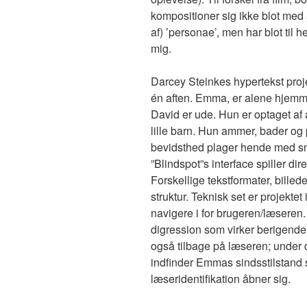
kompositioner sig ikke blot med 
af) ’personae’, men har blot til h
mig.
Darcey Steinkes hypertekst proje
én aften. Emma, er alene hjemm
David er ude. Hun er optaget af al
lille barn. Hun ammer, bader og 
bevidsthed plager hende med sm
”Blindspot”s interface spiller d
Forskellige tekstformater, billed
struktur. Teknisk set er projektet 
navigere i for brugeren/læseren. 
digression som virker berigende
også tilbage på læseren; under 
indfinder Emmas sindsstilstand s
læseridentifikation åbner sig.