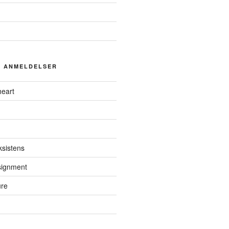
G ANMELDELSER
eart
ksistens
ssignment
ure