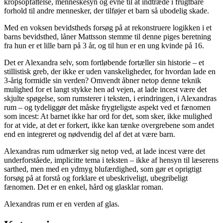
kropsopfattelse, menneskesyn og evne til at indtræde i frugtbare
forhold til andre mennesker, der tilføjer et barn så ubodelig skade.
Med en voksen bevidstheds forsøg på at rekonstruere logikken i et
barns bevidsthed, låner Mattsson stemme til denne piges beretning
fra hun er et lille barn på 3 år, og til hun er en ung kvinde på 16.
Det er Alexandra selv, som fortløbende fortæller sin historie – et
stillistisk greb, der ikke er uden vanskeligheder, for hvordan lade en
3-årig formidle sin verden? Omvendt åbner netop denne teknik
mulighed for et langt stykke hen ad vejen, at lade incest være det
skjulte spøgelse, som rumsterer i teksten, i erindringen, i Alexandras
rum – og tydeliggør det måske frygteligste aspekt ved et fænomen
som incest: At barnet ikke har ord for det, som sker, ikke mulighed
for at vide, at det er forkert, ikke kan tænke overgrebene som andet
end en integreret og nødvendig del af det at være barn.
Alexandras rum udmærker sig netop ved, at lade incest være det
underforståede, implicitte tema i teksten – ikke af hensyn til læserens
sarthed, men med en ydmyg blufærdighed, som gør et oprigtigt
forsøg på at forstå og forklare et ubeskriveligt, ubegribeligt
fænomen. Det er en enkel, hård og glasklar roman.
Alexandras rum er en verden af glas.