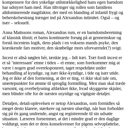
kompensere for den ynkelige utilstrækkelighed hans egen barndom
har udstyret ham med. Han tiltvinger sig rollen som familiens
altdominerende magtfaktor, der med en blanding af infantil frygt og
beherskelsestrang trænger ind på Alexandras intimitet. Også – og
især – seksuelt.
Anna Mattssons roman, Alexandras rum, er en barndomsberetning
af klassisk tilsnit; et barns kontinuerte forsøg på at gennemskue og
forstå incestens logik, dens plads i en voksens mands psyke, den
krænkende fars motiver, den skrøbelige mors uforvarende(?) svigt.
Incest er altså nøglen hér, tænkte jeg – lidt træt. Træt fordi incest er
et så ‘interessant’ emne i tiden – et emne, som forekommer mig at
være i nogen grad overeksponeret, taget respektløst under
behandling af kyndige, og især ikke-kyndige, i tide og især utide.
Jeg er ikke af den formening, at der er ting, vi ikke skal tale om,
smertepunkter for ømme til sproglig formidling. Men man skal træde
varsomt, og overbelysning afdækker ikke, hvad skyggerne skjuler,
men blinder ofte for de næsten usynlige og vigtigste detaljer.
Detaljen, detail-oplevelsen er netop Alexandras, som formidles så
meget desto klarere, stærkere og næsten ubærligt, når hun forholder
sig på én gang undrende, angst og registrerende til sin udsatte
situation. Læseren fornemmer, at det i mindre grad er den daglige
voldtægt, som det er dens konsekvenser for pigens selvopfattelse,