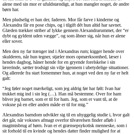
alene med sin mor er ufuldstændigt, at hun mangler noget, de andre
børn har.
Men pludselig er han der, faderen. Mor får farve i kinderne og
Alexandra får en pose chips, og i tilgift dét hun altid har savnet.
Glæden trækker striber af lykke gennem Alexandrarummet, der “er
dybt og gyldent uden vægge”, og som åbner sig, når hun er alene
eller sover.
Men den ny far trænger ind i Alexandras rum; kigger hende over
skulderen, når hun tegner, stjæler mors opmærksomhed, læser i
hendes dagbog, håner hende for en gryende forelskelse i sin
lærerinde, sætter trodsigt sin vilje igennem i ubetydelige situationer.
Og allerede fra start fornemmer hun, at noget ved den ny far er helt
galt:
“Jeg føler noget mærkeligt, som jeg aldrig før har følt: Ivan har
trukket mig ind i sin leg (…). Han må bestemme. Over for ham
bliver jeg barnet, som er til for ham. Jeg, som er vant til, at de
voksne på en eller anden måde er til for mig.”
Alexandras barndom udvikler sig til en uhyggelig studie i, hvor galt
det går, når voksnes afmagt overfor tilværelsen finder afløb i
magtmisbrug af børn. Ivan er et grænsepsykotisk menneske, som i
sit forhold til en kvinde og hendes datter finder mulighed for at