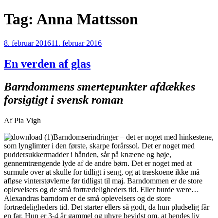
Videre
Tag:
Anna Mattsson
til
indhold
Udgivet
8. februar 2016
11. februar 2016
den
En verden af glas
Barndommens smertepunkter afdækkes
forsigtigt i svensk roman
Af Pia Vigh
Barndomserindringer – det er noget med hinkestene,
som lynglimter i den første, skarpe forårssol. Det er noget med
puddersukkermadder i hånden, sår på knæene og høje,
gennemtrængende lyde af de andre børn. Det er noget med at
surmule over at skulle for tidligt i seng, og at træskoene ikke må
afløse vinterstøvlerne før tidligst til maj. Barndommen er de store
oplevelsers og de små fortrædeligheders tid. Eller burde være…
Alexandras barndom er de små oplevelsers og de store
fortrædeligheders tid. Det starter ellers så godt, da hun pludselig får
en far. Hun er 3-4 år gammel og uhyre bevidst om, at hendes liv