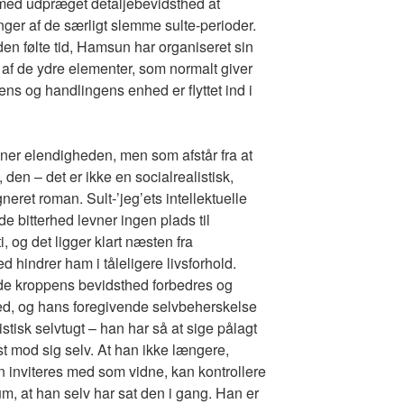
å med udpræget detaljebevidsthed at
inger af de særligt slemme sulte-perioder.
 den følte tid, Hamsun har organiseret sin
 af de ydre elementer, som normalt giver
dens og handlingens enhed er flyttet ind i
er elendigheden, men som afstår fra at
en – det er ikke en socialrealistisk,
neret roman. Sult-’jeg’ets intellektuelle
 bitterhed levner ingen plads til
 og det ligger klart næsten fra
 hindrer ham i tåleligere livsforhold.
lade kroppens bevidsthed forbedres og
ed, og hans foregivende selvbeherskelse
tisk selvtugt – han har så at sige pålagt
est mod sig selv. At han ikke længere,
n inviteres med som vidne, kan kontrollere
m, at han selv har sat den i gang. Han er