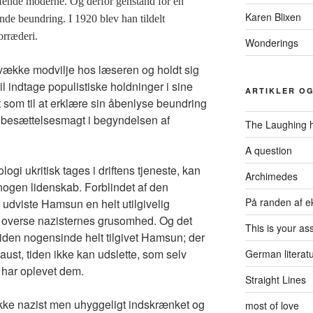
fende moderne. Og derfor genstand for en
Karen Blixen
de beundring. I 1920 blev han tildelt
orræderi.
Wonderings
 vække modvilje hos læseren og holdt sig
til indtage populistiske holdninger i sine
ARTIKLER O
 som til at erklære sin åbenlyse beundring
s besættelsesmagt i begyndelsen af
The Laughing h
A question
i ukritisk tages i driftens tjeneste, kan
Archimedes
nogen lidenskab. Forblindet af den
På randen af e
i udviste Hamsun en helt utilgivelig
 at overse nazisternes grusomhed. Og det
This is your a
tiden nogensinde helt tilgivet Hamsun; der
ust, tiden ikke kan udslette, som selv
German literat
 har oplevet dem.
Straight Lines
kke nazist men uhyggeligt indskrænket og
most of love