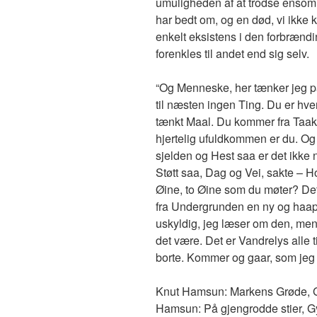
umuligheden af at trodse ensomh
har bedt om, og en død, vi ikke 
enkelt eksistens i den forbrændi
forenkles til andet end sig selv.
“Og Menneske, her tænker jeg paa
til næsten ingen Ting. Du er hverk
tænkt Maal. Du kommer fra Taake
hjertelig ufuldkommen er du. Og
sjelden og Hest saa er det ikke
Støtt saa, Dag og Vei, sakte – Ho
Øine, to Øine som du møter? Det h
fra Undergrunden en ny og haape
uskyldig, jeg læser om den, me
det være. Det er Vandrelys alle t
borte. Kommer og gaar, som jeg 
Knut Hamsun: Markens Grøde, G
Hamsun: På gjengrodde stier, G