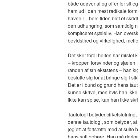
både udøver af og offer for sit e
ham ud i den mest radikale for
havne i – hele tiden blot ét skri
den udhungring, som samtidig n
kompliceret sjæleliv. Han overs
bevidsthed og virkelighed, mel
Det sker fordi helten har mistet
– kroppen forsvinder og sjælen 
randen af sin eksistens – han kig
beslutte sig for at bringe sig i s
Det er i bund og grund hans tau
kunne skrive, men hvis han ikke s
ikke kan spise, kan han ikke skr
Tautologi betyder cirkelslutning
denne tautologi, som betyder, at
jeg’et: at fortsætte med at sult
hans sult ophøre. Han må derfor h