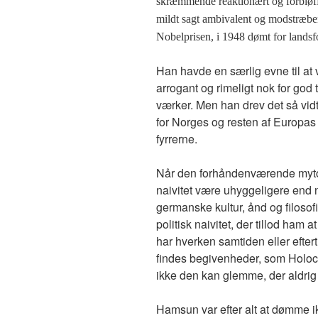
skræmmende reaktionært og forbløf
mildt sagt ambivalent og modstræben
Nobelprisen, i 1948 dømt for landsf
Han havde en særlig evne til at
arrogant og rimeligt nok for god 
værker. Men han drev det så vidt
for Norges og resten af Europa
fyrrerne.
Når den forhåndenværende mytolog
naivitet være uhyggeligere end 
germanske kultur, ånd og filosof
politisk naivitet, der tillod ham
har hverken samtiden eller efter
findes begivenheder, som Holoca
ikke den kan glemme, der aldrig
Hamsun var efter alt at dømme i