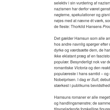
selektiv i sin vurdering af nazis
nazismen har derfor været genst
nøgterne, spekulationer og gisni
nøjes med at nævne ét værk, som 
de fleste: Thorkild Hansens
Pro
Det gælder Hamsun som alle andre
hos andre navnlig spørger efter 
dyrke og værdsætte dem, de har.
ikke eklatant præg af en fascisto
populær. Besynderligt nok var 
romantiske
Victoria
og den reak
populæreste i hans samtid – og
Nobelprisen. I dag er
Sult
, debu
stærkest i publikums bevidsthed
Hamsuns romaner er alle meget i
og handlingsmønstre; de samme 
tilsyneladende forskellige figur