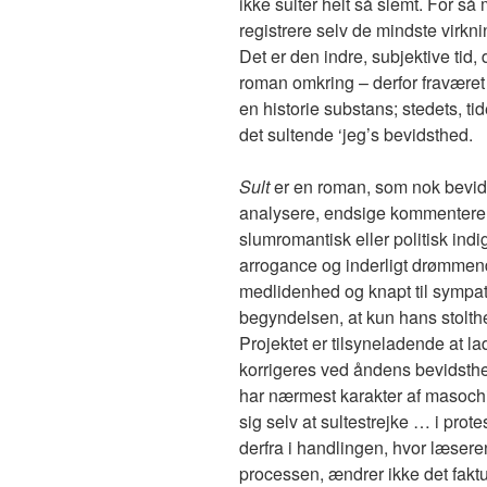
ikke sulter helt så slemt. For s
registrere selv de mindste virkn
Det er den indre, subjektive tid,
roman omkring – derfor fraværet
en historie substans; stedets, ti
det sultende ‘jeg’s bevidsthed.
Sult
er en roman, som nok bevidn
analysere, endsige kommentere, d
slumromantisk eller politisk indig
arrogance og inderligt drømmende
medlidenhed og knapt til sympati,
begyndelsen, at kun hans stolthed
Projektet er tilsyneladende at 
korrigeres ved åndens bevidsth
har nærmest karakter af masochis
sig selv at sultestrejke … i prot
derfra i handlingen, hvor læsere
processen, ændrer ikke det faktu