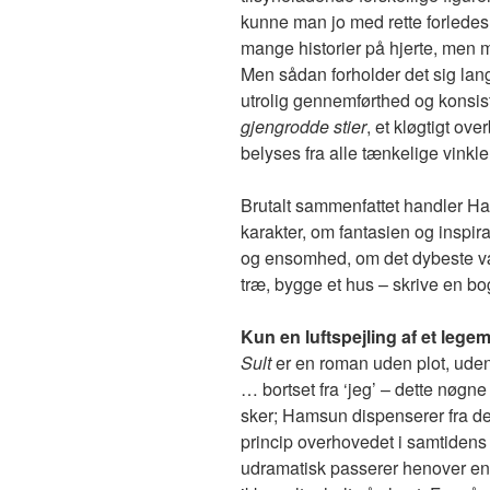
kunne man jo med rette forledes ti
mange historier på hjerte, men m
Men sådan forholder det sig lang
utrolig gennemførthed og konsist
gjengrodde stier
, et kløgtigt ove
belyses fra alle tænkelige vinkle
Brutalt sammenfattet handler H
karakter, om fantasien og inspi
og ensomhed, om det dybeste væse
træ, bygge et hus – skrive en bo
Kun en luftspejling af et legeme
Sult
er en roman uden plot, ude
… bortset fra ‘jeg’ – dette nøgn
sker; Hamsun dispenserer fra de
princip overhovedet i samtidens 
udramatisk passerer henover en 