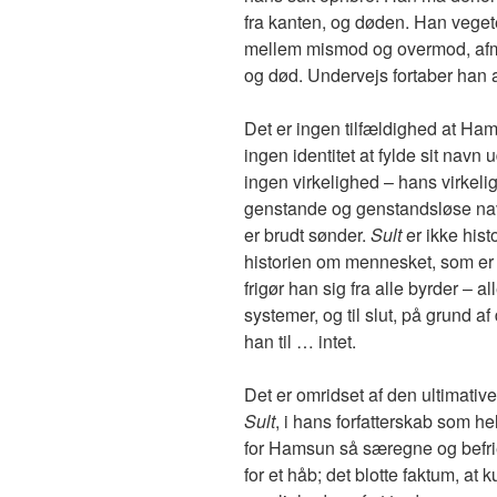
fra kanten, og døden. Han vege
mellem mismod og overmod, afm
og død. Undervejs fortaber han al
Det er ingen tilfældighed at Ham
ingen identitet at fylde sit navn
ingen virkelighed – hans virkelig
genstande og genstandsløse nav
er brudt sønder.
Sult
er ikke his
historien om mennesket, som er vill
frigør han sig fra alle byrder – al
systemer, og til slut, på grund af
han til … intet.
Det er omridset af den ultimati
Sult
, i hans forfatterskab som he
for Hamsun så særegne og befrien
for et håb; det blotte faktum, a