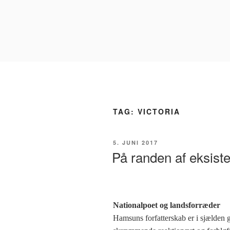
Videre
til
indhold
TAG:
VICTORIA
UDGIVET
5. JUNI 2017
DEN
På randen af eksist
Nationalpoet og landsforræder
Hamsuns forfatterskab er i sjælden g