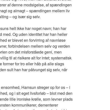
terer af denne modsigelse, af spændingen
agt og almagt – spændingen mellem liv
ting – og især sig selv.
suns helt ikke har noget navn; han har
 ud med. Og uden identitet har han heller
hed er blevet en forvirring af navnløse
ne; forbindelsen mellem selv og verden
torien om det misforståede geni, men
ig til at risikere alt for intet; systematisk
le former for tro eller håb på alle slags
 den sult han har påtvunget sig selv, når
ve ensomhed, Hamsun streger op for os – i
lhed, og i sit eget livsforløb – blot med den
de lille ironiske krølle, som levner plads
t kunsten kommunikerer, dementerer