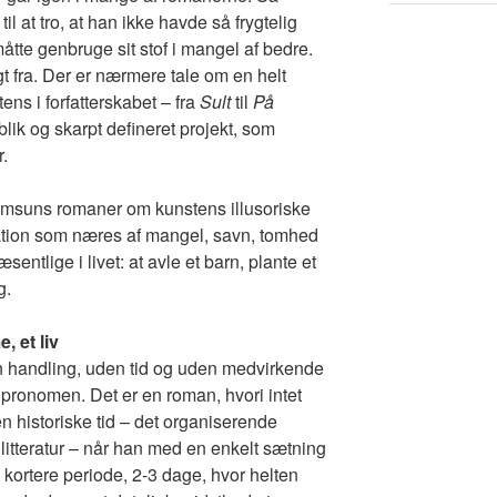
l at tro, at han ikke havde så frygtelig
åtte genbruge sit stof i mangel af bedre.
t fra. Der er nærmere tale om en helt
ens i forfatterskabet – fra
Sult
til
På
rblik og skarpt defineret projekt, som
r.
amsuns romaner om kunstens illusoriske
ration som næres af mangel, savn, tomhed
ntlige i livet: at avle et barn, plante et
g.
, et liv
n handling, uden tid og uden medvirkende
e pronomen. Det er en roman, hvori intet
n historiske tid – det organiserende
litteratur – når han med en enkelt sætning
kortere periode, 2-3 dage, hvor helten