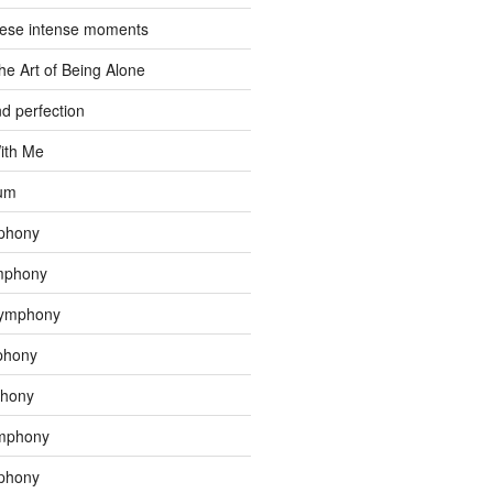
hese intense moments
he Art of Being Alone
d perfection
ith Me
tum
phony
mphony
Symphony
phony
phony
mphony
phony