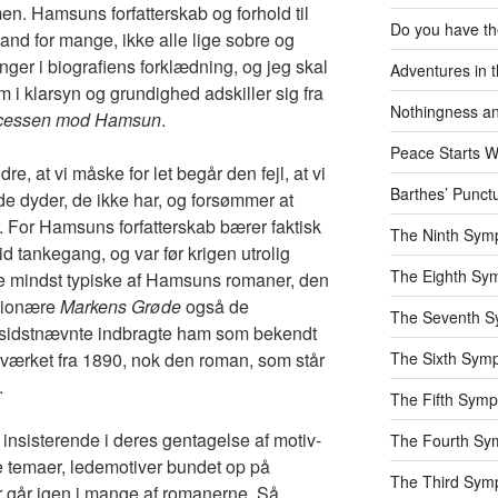
men. Hamsuns forfatterskab og forhold til
Do you have t
and for mange, ikke alle lige sobre og
nger i biografiens forklædning, og jeg skal
Adventures in t
i klarsyn og grundighed adskiller sig fra
Nothingness an
cessen mod Hamsun
.
Peace Starts W
, at vi måske for let begår den fejl, at vi
Barthes’ Punc
de dyder, de ikke har, og forsømmer at
 For Hamsuns forfatterskab bærer faktisk
The Ninth Sym
id tankegang, og var før krigen utrolig
The Eighth Sy
de mindst typiske af Hamsuns romaner, den
tionære
Markens Grøde
også de
The Seventh 
 sidstnævnte indbragte ham som bekendt
The Sixth Sym
tværket fra 1890, nok den roman, som står
.
The Fifth Sym
nsisterende i deres gentagelse af motiv-
The Fourth Sy
temaer, ledemotiver bundet op på
The Third Sym
er går igen i mange af romanerne. Så