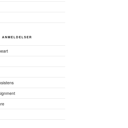
G ANMELDELSER
eart
ksistens
ssignment
ure