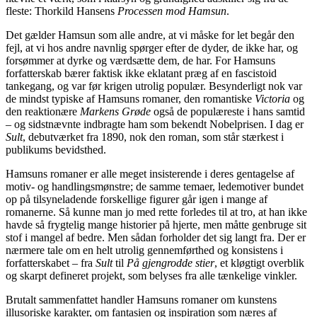
fleste: Thorkild Hansens
Processen mod Hamsun
.
Det gælder Hamsun som alle andre, at vi måske for let begår den
fejl, at vi hos andre navnlig spørger efter de dyder, de ikke har, og
forsømmer at dyrke og værdsætte dem, de har. For Hamsuns
forfatterskab bærer faktisk ikke eklatant præg af en fascistoid
tankegang, og var før krigen utrolig populær. Besynderligt nok var
de mindst typiske af Hamsuns romaner, den romantiske
Victoria
og
den reaktionære
Markens Grøde
også de populæreste i hans samtid
– og sidstnævnte indbragte ham som bekendt Nobelprisen. I dag er
Sult
, debutværket fra 1890, nok den roman, som står stærkest i
publikums bevidsthed.
Hamsuns romaner er alle meget insisterende i deres gentagelse af
motiv- og handlingsmønstre; de samme temaer, ledemotiver bundet
op på tilsyneladende forskellige figurer går igen i mange af
romanerne. Så kunne man jo med rette forledes til at tro, at han ikke
havde så frygtelig mange historier på hjerte, men måtte genbruge sit
stof i mangel af bedre. Men sådan forholder det sig langt fra. Der er
nærmere tale om en helt utrolig gennemførthed og konsistens i
forfatterskabet – fra
Sult
til
På gjengrodde stier
, et kløgtigt overblik
og skarpt defineret projekt, som belyses fra alle tænkelige vinkler.
Brutalt sammenfattet handler Hamsuns romaner om kunstens
illusoriske karakter, om fantasien og inspiration som næres af