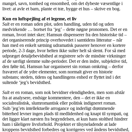
mangel, savn, tomhed og ensomhed, om det dybeste væsentlige i
livet: at avle et barn, plante et træ, bygge et hus – skrive en bog.
Kun en luftspejling af et legeme, et liv
Sult
er en roman uden plot, uden handling, uden tid og uden
medvirkende … bortset fra ‘jeg’ – dette nøgne pronomen. Det er en
roman, hvori intet sker; Hamsun dispenserer fra den historiske tid –
det organiserende princip overhovedet i samtidens litteratur – når
han med en enkelt sætning udramatisk passerer henover en kortere
periode, 2-3 dage, hvor helten ikke sulter helt så slemt. For så med
udpræget detaljebevidsthed at registrere selv de mindste virkninger
af de særligt slemme sulte-perioder. Det er den indre, subjektive tid,
den følte tid, Hamsun har organiseret sin roman omkring – derfor
fraværet af de ydre elementer, som normalt giver en historie
substans; stedets, tidens og handlingens enhed er flyttet ind i det
sultende ‘jeg’s bevidsthed.
Sult
er en roman, som nok bevidner elendigheden, men som afstår
fra at analysere, endsige kommentere, den – det er ikke en
socialrealistisk, slumromantisk eller politisk indigneret roman.
Sult-’jeg’ets intellektuelle arrogance og inderligt drømmende
bitterhed levner ingen plads til medlidenhed og knapt til sympati, og
det ligger klart næsten fra begyndelsen, at kun hans stolthed hindrer
ham i tåleligere livsforhold. Projektet er tilsyneladende at lade
kroppens bevidsthed forbedres og korrigeres ved åndens bevidsthed,