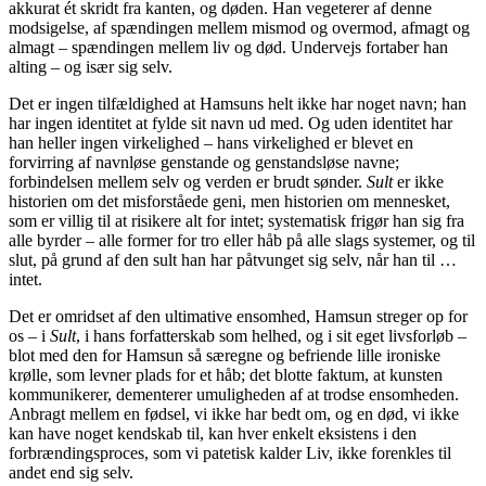
akkurat ét skridt fra kanten, og døden. Han vegeterer af denne
modsigelse, af spændingen mellem mismod og overmod, afmagt og
almagt – spændingen mellem liv og død. Undervejs fortaber han
alting – og især sig selv.
Det er ingen tilfældighed at Hamsuns helt ikke har noget navn; han
har ingen identitet at fylde sit navn ud med. Og uden identitet har
han heller ingen virkelighed – hans virkelighed er blevet en
forvirring af navnløse genstande og genstandsløse navne;
forbindelsen mellem selv og verden er brudt sønder.
Sult
er ikke
historien om det misforståede geni, men historien om mennesket,
som er villig til at risikere alt for intet; systematisk frigør han sig fra
alle byrder – alle former for tro eller håb på alle slags systemer, og til
slut, på grund af den sult han har påtvunget sig selv, når han til …
intet.
Det er omridset af den ultimative ensomhed, Hamsun streger op for
os – i
Sult
, i hans forfatterskab som helhed, og i sit eget livsforløb –
blot med den for Hamsun så særegne og befriende lille ironiske
krølle, som levner plads for et håb; det blotte faktum, at kunsten
kommunikerer, dementerer umuligheden af at trodse ensomheden.
Anbragt mellem en fødsel, vi ikke har bedt om, og en død, vi ikke
kan have noget kendskab til, kan hver enkelt eksistens i den
forbrændingsproces, som vi patetisk kalder Liv, ikke forenkles til
andet end sig selv.