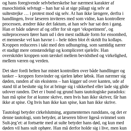
og hans foregivende selvbeherskelse har nærmest karakter af
masochistisk selvtugt – han har så at sige pålagt sig selv at
sultestrejke … i protest mod sig selv. At han ikke længere, derfra i
handlingen, hvor læseren inviteres med som vidne, kan kontrollere
processen, ændrer ikke det faktum, at han selv har sat den i gang.
Han er både udøver af og offer for sit eget ‘eksperiment’, og
sulteprocessen fører ham ud i den mest radikale form for ensomhed,
et menneske vel kan havne i – hele tiden blot ét skridt fra kollaps.
Kroppen reduceres i takt med den udhungring, som samtidig nærer
et stadigt mere omstændeligt og kompliceret sjæleliv. Han
overskrider kroppen som tærskel mellem bevidsthed og virkelighed,
mellem væren og verden.
Det sker fordi helten har mistet kontrollen over både handlinger og
tanker – kroppen forsvinder og sjælen løber løbsk. Han nærmer sig
døden, randen af sin eksistens – han kigger ud over kanten, ude af
stand til at beslutte sig for at bringe sig i sikkerhed eller lade sig glide
udover randen. Det er i bund og grund hans tautologiske paradoks:
han må spise for at kunne skrive, men hvis han ikke skriver, får han
ikke at spise. Og hvis han ikke kan spise, kan han ikke skrive.
Tautologi betyder cirkelslutning, argumenternes runddans, og det er
denne tautologi, som betyder, at læseren bliver ligeså svimmel som
Sult-jeg’et: at fortsætte med at sulte betyder hans død, og kun med
døden vil hans sult ophøre. Han må derfor holde sig i live, men kun