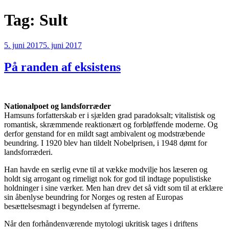
Videre
Tag:
Sult
til
indhold
Udgivet
5. juni 2017
5. juni 2017
den
På randen af eksistens
Nationalpoet og landsforræder
Hamsuns forfatterskab er i sjælden grad paradoksalt; vitalistisk og
romantisk, skræmmende reaktionært og forbløffende moderne. Og
derfor genstand for en mildt sagt ambivalent og modstræbende
beundring. I 1920 blev han tildelt Nobelprisen, i 1948 dømt for
landsforræderi.
Han havde en særlig evne til at vække modvilje hos læseren og
holdt sig arrogant og rimeligt nok for god til indtage populistiske
holdninger i sine værker. Men han drev det så vidt som til at erklære
sin åbenlyse beundring for Norges og resten af Europas
besættelsesmagt i begyndelsen af fyrrerne.
Når den forhåndenværende mytologi ukritisk tages i driftens