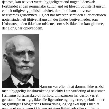
tjeneste, kan naivitet være uhyggeligere end nogen lidenskab.
Forblindet af den germanske kultur, ånd og filosofi udviste Hamsun
en helt utilgivelig politisk naivitet, der tillod ham at overse
nazisternes grusomhed. Og det har hverken samtiden eller eftertiden
nogensinde helt tilgivet Hamsun; der findes begivenheder, som
Holocaust, tiden ikke kan udslette, som selv ikke den kan glemme,
der aldrig har oplevet dem.
Hamsun var efter alt at dømme ikke nazist
men uhyggeligt indskrænket og selektiv i sin vurdering af nazismen.
Hamsuns forfatterskab og forhold til nazismen har derfor været
genstand for mange, ikke alle lige sobre og nøgterne, spekulationer
og gisninger i biografiens forklædning, og jeg skal nøjes med at
nævne ét værk, som i klarsyn og grundighed adskiller sig fra de