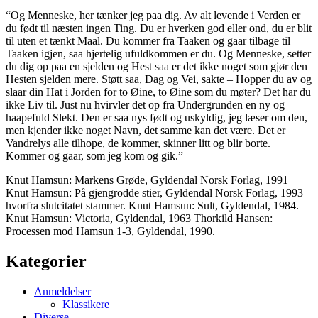
“Og Menneske, her tænker jeg paa dig. Av alt levende i Verden er
du født til næsten ingen Ting. Du er hverken god eller ond, du er blit
til uten et tænkt Maal. Du kommer fra Taaken og gaar tilbage til
Taaken igjen, saa hjertelig ufuldkommen er du. Og Menneske, setter
du dig op paa en sjelden og Hest saa er det ikke noget som gjør den
Hesten sjelden mere. Støtt saa, Dag og Vei, sakte – Hopper du av og
slaar din Hat i Jorden for to Øine, to Øine som du møter? Det har du
ikke Liv til. Just nu hvirvler det op fra Undergrunden en ny og
haapefuld Slekt. Den er saa nys født og uskyldig, jeg læser om den,
men kjender ikke noget Navn, det samme kan det være. Det er
Vandrelys alle tilhope, de kommer, skinner litt og blir borte.
Kommer og gaar, som jeg kom og gik.”
Knut Hamsun: Markens Grøde, Gyldendal Norsk Forlag, 1991
Knut Hamsun: På gjengrodde stier, Gyldendal Norsk Forlag, 1993 –
hvorfra slutcitatet stammer. Knut Hamsun: Sult, Gyldendal, 1984.
Knut Hamsun: Victoria, Gyldendal, 1963 Thorkild Hansen:
Processen mod Hamsun 1-3, Gyldendal, 1990.
Kategorier
Anmeldelser
Klassikere
Diverse