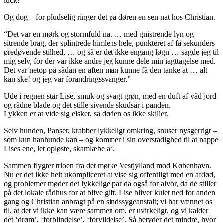
luck!
Og dog – for pludselig ringer det på døren en sen nat hos Christian.
“Det var en mørk og stormfuld nat … med gnistrende lyn og
sitrende brag, der splintrede himlens hele, punkteret af få sekunders
øredøvende stilhed, … og så er det ikke engang løgn … sagde jeg til
mig selv, for der var ikke andre jeg kunne dele min iagttagelse med.
Det var netop på sådan en aften man kunne få den tanke at … alt
kan ske! og jeg var forandringssvanger.”
Ude i regnen står Lise, smuk og svagt grøn, med en duft af våd jord
og rådne blade og det stille sivende skudsår i panden.
Lykken er at vide sig elsket, så døden os ikke skiller.
Selv hunden, Panser, krabber lykkeligt omkring, snuser nysgerrigt –
som kun hanhunde kan – og kommer i sin overstadighed til at nappe
Lises ene, let opløste, skamlæbe af.
Sammen flygter trioen fra det mørke Vestjylland mod København.
Nu er det ikke helt ukompliceret at vise sig offentligt med en afdød,
og problemer møder det lykkelige par da også for alvor, da de stiller
på det lokale rådhus for at blive gift. Lise bliver kulet ned for anden
gang og Christian anbragt på en sindssygeanstalt; vi har vænnet os
til, at det vi ikke kan være sammen om, er uvirkeligt, og vi kalder
det ‘drøm’, ‘forblindelse’, ‘forvildelse’. Så betyder det mindre, hvor