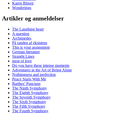
Karen Blixen
Wonderings
Artikler og anmeldelser
The Laughing heart
A question
Archimedes
På randen af eksistens
This is your assignment
German literature
Straight Lines
most of love
Do you have these intense moments
Adventures in the Art of Being Alone
Nothingness and perfection
Peace Starts With Me
Barthes’ Punctum
The Ninth Symphony
The Eighth Symphony
The Seventh Symphony
The Sixth Symphony
The Fifth Symphony
The Fourth Symphony