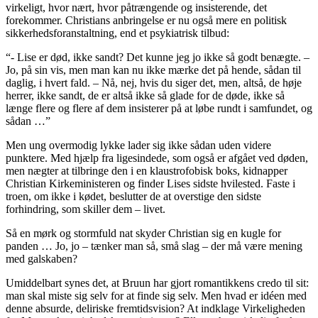
virkeligt, hvor nært, hvor påtrængende og insisterende, det
forekommer. Christians anbringelse er nu også mere en politisk
sikkerhedsforanstaltning, end et psykiatrisk tilbud:
“- Lise er død, ikke sandt? Det kunne jeg jo ikke så godt benægte. –
Jo, på sin vis, men man kan nu ikke mærke det på hende, sådan til
daglig, i hvert fald. – Nå, nej, hvis du siger det, men, altså, de høje
herrer, ikke sandt, de er altså ikke så glade for de døde, ikke så
længe flere og flere af dem insisterer på at løbe rundt i samfundet, og
sådan …”
Men ung overmodig lykke lader sig ikke sådan uden videre
punktere. Med hjælp fra ligesindede, som også er afgået ved døden,
men nægter at tilbringe den i en klaustrofobisk boks, kidnapper
Christian Kirkeministeren og finder Lises sidste hvilested. Faste i
troen, om ikke i kødet, beslutter de at overstige den sidste
forhindring, som skiller dem – livet.
Så en mørk og stormfuld nat skyder Christian sig en kugle for
panden … Jo, jo – tænker man så, små slag – der må være mening
med galskaben?
Umiddelbart synes det, at Bruun har gjort romantikkens credo til sit:
man skal miste sig selv for at finde sig selv. Men hvad er idéen med
denne absurde, deliriske fremtidsvision? At indklage Virkeligheden