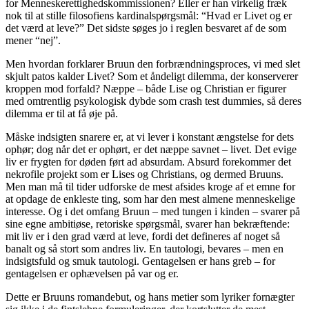
for Menneskerettighedskommissionen? Eller er han virkelig fræk
nok til at stille filosofiens kardinalspørgsmål: “Hvad er Livet og er
det værd at leve?” Det sidste søges jo i reglen besvaret af de som
mener “nej”.
Men hvordan forklarer Bruun den forbrændningsproces, vi med slet
skjult patos kalder Livet? Som et åndeligt dilemma, der konserverer
kroppen mod forfald? Næppe – både Lise og Christian er figurer
med omtrentlig psykologisk dybde som crash test dummies, så deres
dilemma er til at få øje på.
Måske indsigten snarere er, at vi lever i konstant ængstelse for dets
ophør; dog når det er ophørt, er det næppe savnet – livet. Det evige
liv er frygten for døden ført ad absurdam. Absurd forekommer det
nekrofile projekt som er Lises og Christians, og dermed Bruuns.
Men man må til tider udforske de mest afsides kroge af et emne for
at opdage de enkleste ting, som har den mest almene menneskelige
interesse. Og i det omfang Bruun – med tungen i kinden – svarer på
sine egne ambitiøse, retoriske spørgsmål, svarer han bekræftende:
mit liv er i den grad værd at leve, fordi det defineres af noget så
banalt og så stort som andres liv. En tautologi, bevares – men en
indsigtsfuld og smuk tautologi. Gentagelsen er hans greb – for
gentagelsen er ophævelsen på var og er.
Dette er Bruuns romandebut, og hans metier som lyriker fornægter