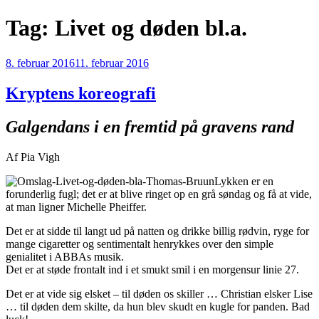
Videre
Tag:
Livet og døden bl.a.
til
indhold
Udgivet
8. februar 2016
11. februar 2016
den
Kryptens koreografi
Galgendans i en fremtid på gravens rand
Af Pia Vigh
Lykken er en
forunderlig fugl; det er at blive ringet op en grå søndag og få at vide,
at man ligner Michelle Pheiffer.
Det er at sidde til langt ud på natten og drikke billig rødvin, ryge for
mange cigaretter og sentimentalt henrykkes over den simple
genialitet i ABBAs musik.
Det er at støde frontalt ind i et smukt smil i en morgensur linie 27.
Det er at vide sig elsket – til døden os skiller … Christian elsker Lise
… til døden dem skilte, da hun blev skudt en kugle for panden. Bad