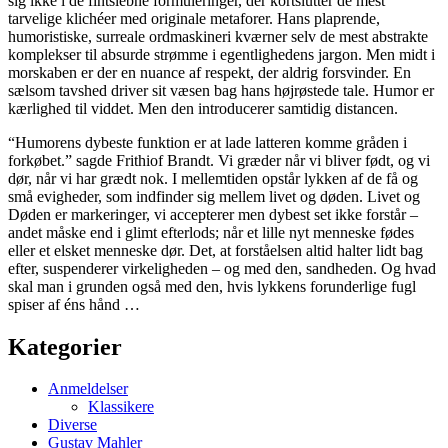
sig ikke i de fintslebne formuleringer, der kortslutter de mest
tarvelige klichéer med originale metaforer. Hans plaprende,
humoristiske, surreale ordmaskineri kværner selv de mest abstrakte
komplekser til absurde strømme i egentlighedens jargon. Men midt i
morskaben er der en nuance af respekt, der aldrig forsvinder. En
sælsom tavshed driver sit væsen bag hans højrøstede tale. Humor er
kærlighed til viddet. Men den introducerer samtidig distancen.
“Humorens dybeste funktion er at lade latteren komme gråden i
forkøbet.” sagde Frithiof Brandt. Vi græder når vi bliver født, og vi
dør, når vi har grædt nok. I mellemtiden opstår lykken af de få og
små evigheder, som indfinder sig mellem livet og døden. Livet og
Døden er markeringer, vi accepterer men dybest set ikke forstår –
andet måske end i glimt efterlods; når et lille nyt menneske fødes
eller et elsket menneske dør. Det, at forståelsen altid halter lidt bag
efter, suspenderer virkeligheden – og med den, sandheden. Og hvad
skal man i grunden også med den, hvis lykkens forunderlige fugl
spiser af éns hånd …
Kategorier
Anmeldelser
Klassikere
Diverse
Gustav Mahler