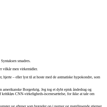
s. Syntaksen smadres.
er vilkår men virkemidler.
, hjerte – eller lyst til at hoste med de astmatiske hypokondre, som
en amerikanske Borgerkrig. Jeg tog et dybt episk åndedrag og
ritikløs CNN-virkeligheds-iscenesættelse, for ikke at tale om
mster og aftener som brænder op i purpur og matglinsende stjerner.