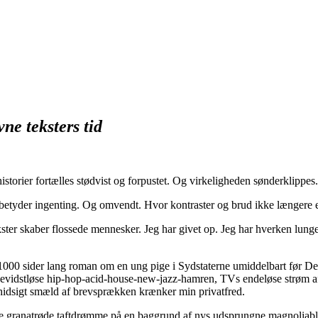
ne teksters tid
 historier fortælles stødvist og forpustet. Og virkeligheden sønderklippe
alt betyder ingenting. Og omvendt. Hvor kontraster og brud ikke længere 
ster skaber flossede mennesker. Jeg har givet op. Jeg har hverken lunger
 1000 sider lang roman om en ung pige i Sydstaterne umiddelbart før D
vidstløse hip-hop-acid-house-new-jazz-hamren, TVs endeløse strøm af k
 hidsigt smæld af brevsprækken krænker min privatfred.
e granatrøde taftdrømme på en baggrund af nys udsprungne magnoliablo