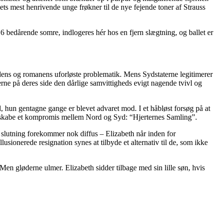
s mest henrivende unge frøkner til de nye fejende toner af Strauss
bedårende somre, indlogeres hér hos en fjern slægtning, og ballet er
dens og romanens uforløste problematik. Mens Sydstaterne legitimerer
e på deres side den dårlige samvittigheds evigt nagende tvivl og
 hun gentagne gange er blevet advaret mod. I et håbløst forsøg på at
r at skabe et kompromis mellem Nord og Syd: “Hjerternes Samling”.
 slutning forekommer nok diffus – Elizabeth når inden for
sionerede resignation synes at tilbyde et alternativ til de, som ikke
n gløderne ulmer. Elizabeth sidder tilbage med sin lille søn, hvis