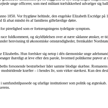
ede unge officerer, som med militant træfsikkerhed udvælger sig ballet
 1850. Vor frygtløse heltinde, den engelske Elizabeth Escridge på 16 
 få afsat mindst én af familiens giftefærdige døtre.
m for pirrelighed som er fortrængningens tydeligste symptom.
 race fuldkomment, og skyldfølelsen over at nære sådanne ønsker, er ti
nder henvisning til økonomiske omstændigheder, fremkalder Nordstatern
e Elizabeths. Hun forelsker sig netop i dén dæmoniske unge adelsmand,
og forsøger ihærdigt at leve efter den parole, hvormed politikerne prøve
izabeths forsonende bestræbelser lider samme blodige skæbne. Romanens
modstridende kræfter – i hendes liv, som virker stærkest. Kun den desillu
amfundstilpassede og ufarlige institutioner som politik og ægteskab. Me
kerens.