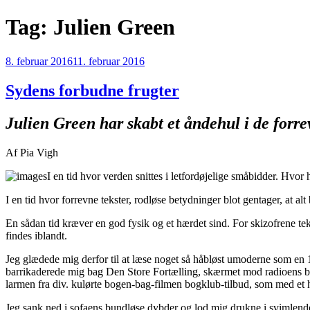
Videre
Tag:
Julien Green
til
indhold
Udgivet
8. februar 2016
11. februar 2016
den
Sydens forbudne frugter
Julien Green har skabt et åndehul i de forrev
Af Pia Vigh
I en tid hvor verden snittes i letfordøjelige småbidder. Hvor
I en tid hvor forrevne tekster, rodløse betydninger blot gentager, at 
En sådan tid kræver en god fysik og et hærdet sind. For skizofrene tek
findes iblandt.
Jeg glædede mig derfor til at læse noget så håbløst umoderne som en
barrikaderede mig bag Den Store Fortælling, skærmet mod radioens be
larmen fra div. kulørte bogen-bag-filmen bogklub-tilbud, som med et
Jeg sank ned i sofaens bundløse dybder og lod mig drukne i svimlend