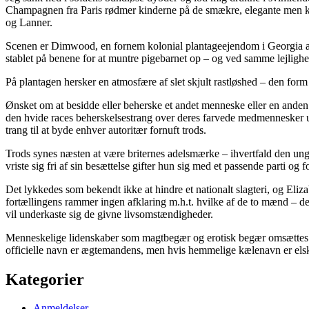
Champagnen fra Paris rødmer kinderne på de smækre, elegante men kejt
og Lanner.
Scenen er Dimwood, en fornem kolonial plantageejendom i Georgia anno
stablet på benene for at muntre pigebarnet op – og ved samme lejlighed
På plantagen hersker en atmosfære af slet skjult rastløshed – den for
Ønsket om at besidde eller beherske et andet menneske eller en anden
den hvide races beherskelsestrang over deres farvede medmennesker u
trang til at byde enhver autoritær fornuft trods.
Trods synes næsten at være briternes adelsmærke – ihvertfald den ung
vriste sig fri af sin besættelse gifter hun sig med et passende parti 
Det lykkedes som bekendt ikke at hindre et nationalt slagteri, og El
fortællingens rammer ingen afklaring m.h.t. hvilke af de to mænd – de 
vil underkaste sig de givne livsomstændigheder.
Menneskelige lidenskaber som magtbegær og erotisk begær omsættes i s
officielle navn er ægtemandens, men hvis hemmelige kælenavn er els
Kategorier
Anmeldelser