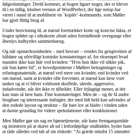
følgeslutninger. Dertil kommer, at bogen ligner noget, der er blevet
til i en tidlig, klodset version af WordPerfect, der lige netop har
været i stand til at mobilisere en `kopiér’-kommando, som Møller
har gjort flittig brug af.
Under henvisning til, at mænd foretrækker korte og koncise fakta, er
bogen splittet op i ultrakorte afsnit uden formidlende overgange eller
åbenlys indbyrdes sammenhæng.
Og når opmærksomheden – med besvær – vendes fra gengivelsen af
håbløse og ufrivilligt komiske konstateringer af, for eksempel hvad
manden ikke kan lide ved kvinden: “Hvis hun ikke vil slikke pik,
når han kører bil”, er hovedpointerne i Møllers betragtninger og
erfaringsmateriale, at mænd ved mere om kvinder, end kvinder ved
om mænd, samt at kvinder ofte forventer, at mænd kan læse vore
tanker og at vi bliver voldsomt skuffede, sårede, aggressive,
indadvendte, når det ikke er tilfældet. Eller fejlagtigt mener, at det
kan man så lære ham. Fine konstateringer. Men de – og de få andre
brugbare og interessante indsigter, der med lidt held kan udvindes af
den rodede layout og struktur – får bare lov at blafre i vinden uden
at danne grundlag for videre spekulationer eller konklusioner.
Men Møller gør sin sag en bjørnetjeneste, når hans fremgangsmåde
og insisteren på at skære alt ud i letfordøjelige småbidder, byder ham
at råde således ved tab af sin elskede: “At græde mindst 15 minutter