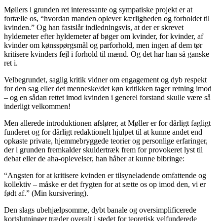
Møllers i grunden ret interessante og sympatiske projekt er at
fortælle os, “hvordan manden oplever kærligheden og forholdet til
kvinden.” Og han fastslår indledningsvis, at der er skrevet
hyldemeter efter hyldemeter af bøger om kvinder, for kvinder, af
kvinder om kønsspørgsmål og parforhold, men ingen af dem tør
kritisere kvinders fejl i forhold til mænd. Og det har han så ganske
ret i.
Velbegrundet, saglig kritik vidner om engagement og dyb respekt
for den sag eller det menneske/det køn kritikken tager retning imod
– og en sådan rettet imod kvinden i generel forstand skulle være så
inderligt velkommen!
Men allerede introduktionen afslører, at Møller er for dårligt fagligt
funderet og for dårligt redaktionelt hjulpet til at kunne andet end
opkaste private, hjemmebryggede teorier og personlige erfaringer,
der i grunden fremkalder skuldertræk frem for provokeret lyst til
debat eller de aha-oplevelser, han håber at kunne bibringe:
“Angsten for at kritisere kvinden er tilsyneladende omfattende og
kollektiv – måske er det frygten for at sætte os op imod den, vi er
født af.” (Min kursivering).
Den slags ubehjælpsomme, dybt banale og oversimplificerede
kortslutninger træder overalt i stedet for teoretisk velfunderede