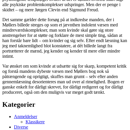
alle psykiske problemkomplekser udspringer. Men der er penge i
skidtet – og mere Jørgen Clevin end Sigmund Freud.
Det samme gælder dette forsøg på at indkredse manden, der i
Møllers billede streges op som et jævnthen indolent væsen med
mindreværdskomplekser, man som kvinde skal gøre sig store
anstrengelser for at støtte og forklare de mest simple ting, sådan at
han forstår bare lidt – om kvinder og sig selv. Efter endt læsning kan
jeg med taknemlighed blot konstatere, at dét billede langt fra
portrætterer de mænd, jeg kender og kender til mere eller mindre
intimt.
Var ønsket om som kvinde at udsætte sig for skarp, kompetent kritik
og forstå mandens dybeste væsen med Møllers bog nok så
påtrængende og oprigtigt, skuffes man grumt – selv efter anden
gennemlæsning desorienteres man ud over al rimelighed. Bogen er
ganske enkelt for dårligt skrevet, for dårligt redigeret og for dårligt
produceret, også om den muligvis var meget godt tænkt.
Kategorier
Anmeldelser
Klassikere
Diverse