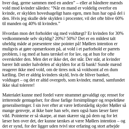
hver dag, gerne sammen med en anden” – eller at håndtere mænds
vold mod kvinder således: “Når en mand er voldelig overfor en
kvinde, er skylden hovedsageligt hans egen, men hun har også del i
den. Hvis jeg skulle dele skylden i procenter, vil det ofte blive 60%
til manden og 40% til kvinden.”
Hvordan mon det forholder sig med voldtægt? Er kvinden for 30%
vedkommende selv skyldig? 20%? 50%? Det er en mildest talt
uheldig måde at præsentere sine pointer på! Møllers intention er
muligvis at gøre opmærksom på, at vold i et parforhold er parrets
problem, i og med at hans tærskel er for lav, og at hun for ofte
overskrider den. Men det er ikke det, der står. Der står, at kvinder
bærer lidt under halvdelen af skylden for at få bank! Sunde mænd
reagerer ikke med vold, om de tirres nok så voldsomt af en dum
kælling. Det er aldrig kvinders skyld, hvis de bliver banket,
voldtaget – og det er altid overgreb, som kvinder, mænd, samfundet
ikke skal tolerere!
Materialet kunne med fordel være strammet gevaldigt op; renset for
irriterende gentagelser, for disse farlige forsimplinger og respektløse
generaliseringer. I sin iver efter at være letforståelig skyder Møller så
mange genveje, at ikke bare han selv, men også hans læser farer
vild. Pointerne er så skarpe, at man skærer sig på dem og for let
læser hen over det, der kunne tænkes at være Møllers intention – og
det er synd, for der ligger uden tvivl stor erfaring og stort arbejde