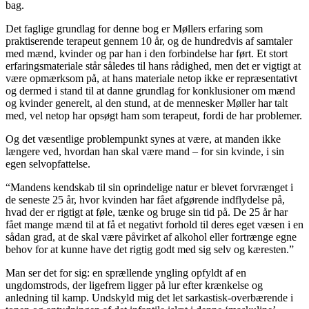
bag.
Det faglige grundlag for denne bog er Møllers erfaring som
praktiserende terapeut gennem 10 år, og de hundredvis af samtaler
med mænd, kvinder og par han i den forbindelse har ført. Et stort
erfaringsmateriale står således til hans rådighed, men det er vigtigt at
være opmærksom på, at hans materiale netop ikke er repræsentativt
og dermed i stand til at danne grundlag for konklusioner om mænd
og kvinder generelt, al den stund, at de mennesker Møller har talt
med, vel netop har opsøgt ham som terapeut, fordi de har problemer.
Og det væsentlige problempunkt synes at være, at manden ikke
længere ved, hvordan han skal være mand – for sin kvinde, i sin
egen selvopfattelse.
“Mandens kendskab til sin oprindelige natur er blevet forvrænget i
de seneste 25 år, hvor kvinden har fået afgørende indflydelse på,
hvad der er rigtigt at føle, tænke og bruge sin tid på. De 25 år har
fået mange mænd til at få et negativt forhold til deres eget væsen i en
sådan grad, at de skal være påvirket af alkohol eller fortrænge egne
behov for at kunne have det rigtig godt med sig selv og kæresten.”
Man ser det for sig: en sprællende yngling opfyldt af en
ungdomstrods, der ligefrem ligger på lur efter krænkelse og
anledning til kamp. Undskyld mig det let sarkastisk-overbærende i