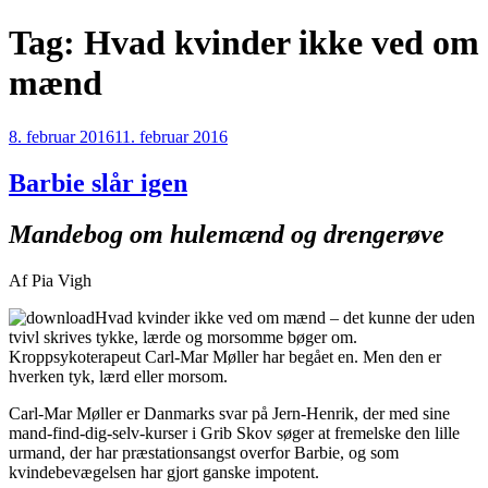
Videre
Tag:
Hvad kvinder ikke ved om
til
indhold
mænd
Udgivet
8. februar 2016
11. februar 2016
den
Barbie slår igen
Mandebog om hulemænd og drengerøve
Af Pia Vigh
Hvad kvinder ikke ved om mænd – det kunne der uden
tvivl skrives tykke, lærde og morsomme bøger om.
Kroppsykoterapeut Carl-Mar Møller har begået en. Men den er
hverken tyk, lærd eller morsom.
Carl-Mar Møller er Danmarks svar på Jern-Henrik, der med sine
mand-find-dig-selv-kurser i Grib Skov søger at fremelske den lille
urmand, der har præstationsangst overfor Barbie, og som
kvindebevægelsen har gjort ganske impotent.