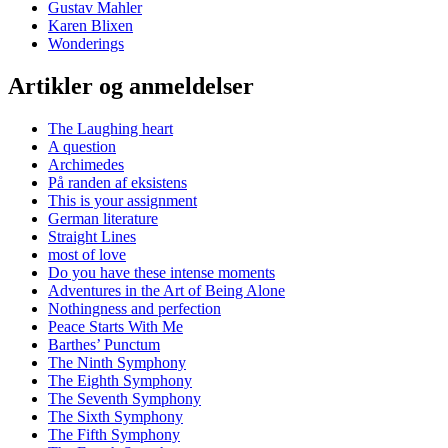
Gustav Mahler
Karen Blixen
Wonderings
Artikler og anmeldelser
The Laughing heart
A question
Archimedes
På randen af eksistens
This is your assignment
German literature
Straight Lines
most of love
Do you have these intense moments
Adventures in the Art of Being Alone
Nothingness and perfection
Peace Starts With Me
Barthes’ Punctum
The Ninth Symphony
The Eighth Symphony
The Seventh Symphony
The Sixth Symphony
The Fifth Symphony