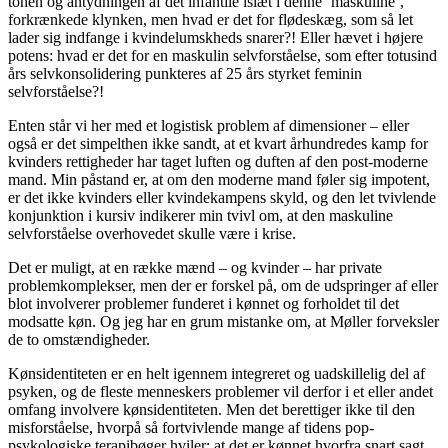
tonen og antydningen af det infantile islæt i denne ‘maskuline’,
forkrænkede klynken, men hvad er det for flødeskæg, som så let
lader sig indfange i kvindelumskheds snarer?! Eller hævet i højere
potens: hvad er det for en maskulin selvforståelse, som efter totusind
års selvkonsolidering punkteres af 25 års styrket feminin
selvforståelse?!
Enten står vi her med et logistisk problem af dimensioner – eller
også er det simpelthen ikke sandt, at et kvart århundredes kamp for
kvinders rettigheder har taget luften og duften af den post-moderne
mand. Min påstand er, at om den moderne mand føler sig impotent,
er det ikke kvinders eller kvindekampens skyld, og den let tvivlende
konjunktion i kursiv indikerer min tvivl om, at den maskuline
selvforståelse overhovedet skulle være i krise.
Det er muligt, at en række mænd – og kvinder – har private
problemkomplekser, men der er forskel på, om de udspringer af eller
blot involverer problemer funderet i kønnet og forholdet til det
modsatte køn. Og jeg har en grum mistanke om, at Møller forveksler
de to omstændigheder.
Kønsidentiteten er en helt igennem integreret og uadskillelig del af
psyken, og de fleste menneskers problemer vil derfor i et eller andet
omfang involvere kønsidentiteten. Men det berettiger ikke til den
misforståelse, hvorpå så fortvivlende mange af tidens pop-
psykologiske terapibøger hviler: at det er kønnet hvorfra snart sagt