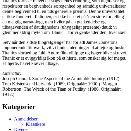
Titanics forlis er blevet en slags fælles erindring, som tilgodeser og
respekterer en begivenheds særegenhed og samtidig universaliserer
denne begivenhed til en tids generelle præmis. Denne universalitet
er ikke funderet i fiktionen, er ikke baseret på ‘den store fortælling’,
en mægtig narratologi, men hviler på en genkendelse og
tilbagevenden af datidighedens (uhyggeligt præsente) datid; vi
glemmer aldrig myten om Titanic – for vi genkender den, hver især.
Selv når den sidste biografgænger har forladt James Camerons
imponerende filmværk, vil vi finde anledninger til at fejre og huske
Titanics storhed og fald. Andre film vil følge og bøger blive skrevet.
Titanic er et eviggyldigt ikon på et hjerte, som ønsker sig for meget.
Et hjerte, havet kræver tilbage.
Litteratur:
Joseph Conrad: Some Aspects of the Admirable Inquiry, (1912).
Tom Kristensen: Hærværk, (1989, Originalår: 1930.). Morgan
Robertson: The Wreck of the Titan or Futility, (1986, Originalår:
1912.)
Kategorier
Anmeldelser
Klassikere
Diverse