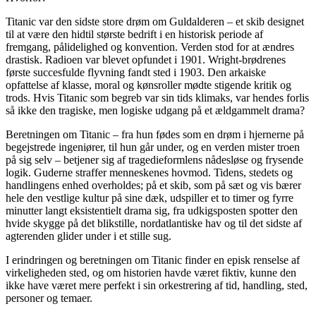
Titanic var den sidste store drøm om Guldalderen – et skib designet
til at være den hidtil største bedrift i en historisk periode af
fremgang, pålidelighed og konvention. Verden stod for at ændres
drastisk. Radioen var blevet opfundet i 1901. Wright-brødrenes
første succesfulde flyvning fandt sted i 1903. Den arkaiske
opfattelse af klasse, moral og kønsroller mødte stigende kritik og
trods. Hvis Titanic som begreb var sin tids klimaks, var hendes forlis
så ikke den tragiske, men logiske udgang på et ældgammelt drama?
Beretningen om Titanic – fra hun fødes som en drøm i hjernerne på
begejstrede ingeniører, til hun går under, og en verden mister troen
på sig selv – betjener sig af tragedieformlens nådesløse og frysende
logik. Guderne straffer menneskenes hovmod. Tidens, stedets og
handlingens enhed overholdes; på et skib, som på sæt og vis bærer
hele den vestlige kultur på sine dæk, udspiller et to timer og fyrre
minutter langt eksistentielt drama sig, fra udkigsposten spotter den
hvide skygge på det blikstille, nordatlantiske hav og til det sidste af
agterenden glider under i et stille sug.
I erindringen og beretningen om Titanic finder en episk renselse af
virkeligheden sted, og om historien havde været fiktiv, kunne den
ikke have været mere perfekt i sin orkestrering af tid, handling, sted,
personer og temaer.