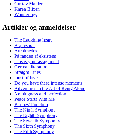
Gustav Mahler
Karen Blixen
Wonderings
Artikler og anmeldelser
The Laughing heart
A question
Archimedes
På randen af eksistens
This is your assignment
German literature
Straight Lines
most of love
Do you have these intense moments
Adventures in the Art of Being Alone
Nothingness and perfection
Peace Starts With Me
Barthes’ Punctum
The Ninth Symphony
The Eighth Symphony
The Seventh Symphony
The Sixth Symphony
The Fifth Symphony