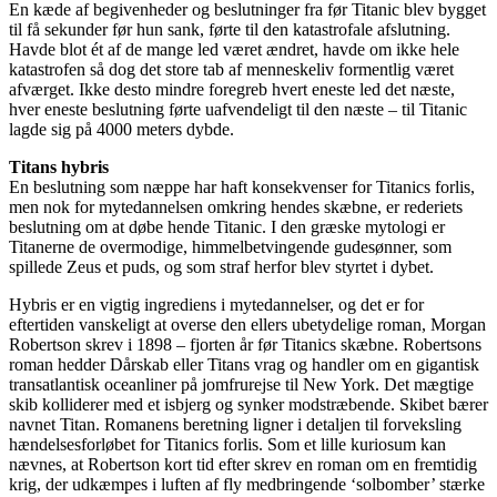
En kæde af begivenheder og beslutninger fra før Titanic blev bygget
til få sekunder før hun sank, førte til den katastrofale afslutning.
Havde blot ét af de mange led været ændret, havde om ikke hele
katastrofen så dog det store tab af menneskeliv formentlig været
afværget. Ikke desto mindre foregreb hvert eneste led det næste,
hver eneste beslutning førte uafvendeligt til den næste – til Titanic
lagde sig på 4000 meters dybde.
Titans hybris
En beslutning som næppe har haft konsekvenser for Titanics forlis,
men nok for mytedannelsen omkring hendes skæbne, er rederiets
beslutning om at døbe hende Titanic. I den græske mytologi er
Titanerne de overmodige, himmelbetvingende gudesønner, som
spillede Zeus et puds, og som straf herfor blev styrtet i dybet.
Hybris er en vigtig ingrediens i mytedannelser, og det er for
eftertiden vanskeligt at overse den ellers ubetydelige roman, Morgan
Robertson skrev i 1898 – fjorten år før Titanics skæbne. Robertsons
roman hedder Dårskab eller Titans vrag og handler om en gigantisk
transatlantisk oceanliner på jomfrurejse til New York. Det mægtige
skib kolliderer med et isbjerg og synker modstræbende. Skibet bærer
navnet Titan. Romanens beretning ligner i detaljen til forveksling
hændelsesforløbet for Titanics forlis. Som et lille kuriosum kan
nævnes, at Robertson kort tid efter skrev en roman om en fremtidig
krig, der udkæmpes i luften af fly medbringende ‘solbomber’ stærke