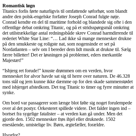
Romantisk løgn
Titanics forlis førte naturligvis til omfattende søforhør, som blandt
andre den polsk-engelske forfatter Joseph Conrad fulgte nøje.
Conrad kendte en del til maritime forhold og blandede sig ofte i den
offentlige debat omkring Titanic, og på et stridsspørgsmål omkring
det utilstrækkelige antal redningsbåde skrev Conrad harmdirrende til
rederiet White Star Line: “… Lad ikke så mange mennesker drukne
på den smukkeste og roligste nat, som nogensinde er set på
Nordatlanten – selv om I bereder dem lidt musik at drukne til. Sælg
færre billetter! Det er løsningen på problemet, eders merkantile
Majestæt!”
“Isbjerg ret forude!” knuste drømmen om en verden, hvor
mennesket for alvor havde sat sig til herre over naturen. De 46.328
tons stål og jern kunne ikke dæmme op for den skade sammenstødet
med isbjerget afstedkom. Det tog Titanic to timer og fyrre minutter at
synke.
Om bord var passagerer som længe blot følte sig noget forulempede
over al det postyr. Orkesteret spillede videre. Det falder ingen ind –
bortset fra sygelige fatalister – at verden kan gå under. Men det
gjorde den. 1502 mennesker frøs ihjel eller druknede. 1502
enestående, umistelige liv. Børn, ægtefæller, forældre.
Hvorfor?